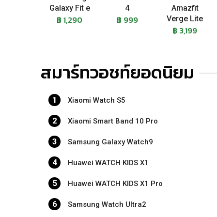
Galaxy Fit e
4
Amazfit
฿ 1,290
฿ 999
Verge Lite
฿ 3,199
สมาร์ทวอชท์ยอดนิยม
1
Xiaomi Watch S5
2
Xiaomi Smart Band 10 Pro
3
Samsung Galaxy Watch9
4
Huawei WATCH KIDS X1
5
Huawei WATCH KIDS X1 Pro
6
Samsung Watch Ultra2