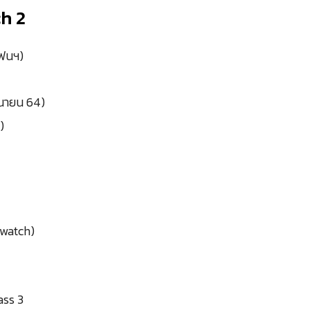
h 2
โฟนฯ)
ุนายน 64)
)
twatch)
ass 3