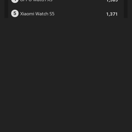
Xiaomi Watch S5
5
1,371
Xiaomi Smart Band 10 Pro
6
1,037
Samsung Galaxy Watch9
7
868
Huawei WATCH ULTIMATE DESIGN Spring Edition
8
583
Huawei WATCH KIDS X1 Pro
9
268
Samsung Watch Ultra2
10
141
©
2001-2026 SIAMPHONE DOT COM COMPANY LIMITED. ALL RIGHTS RESERVED.