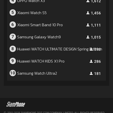
OPPO Watch X3
4
1,612
Xiaomi Watch S5
5
1,456
Xiaomi Smart Band 10 Pro
6
1,111
Samsung Galaxy Watch9
7
1,015
Huawei WATCH ULTIMATE DESIGN Spring Edition
8
590
Huawei WATCH KIDS X1 Pro
9
286
Samsung Watch Ultra2
10
181
©
2001-2026 SIAMPHONE DOT COM COMPANY LIMITED. ALL RIGHTS RESERVED.