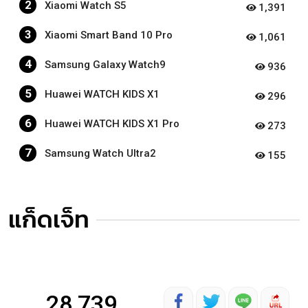
2
Xiaomi Watch S5
1,391
3
Xiaomi Smart Band 10 Pro
1,061
4
Samsung Galaxy Watch9
936
5
Huawei WATCH KIDS X1
296
6
Huawei WATCH KIDS X1 Pro
273
7
Samsung Watch Ultra2
155
แก็ดเจ็ท
28,739