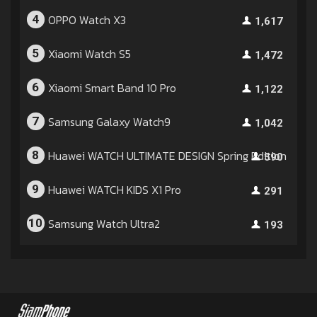
OPPO Watch X3
4
1,617
Xiaomi Watch S5
5
1,472
Xiaomi Smart Band 10 Pro
6
1,122
Samsung Galaxy Watch9
7
1,042
Huawei WATCH ULTIMATE DESIGN Spring Edition
8
590
Huawei WATCH KIDS X1 Pro
9
291
Samsung Watch Ultra2
10
193