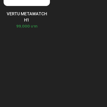
VERTU METAWATCH
H1
99,000 บาท