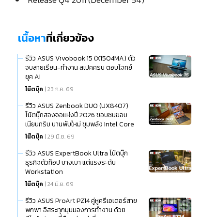
เนื้อหา
ที่เกี่ยวข้อง
รีวิว ASUS Vivobook 15 (X1504MA) ตัว
จบสายเรียน-ทำงาน สเปคครบ ตอบโจทย์
ยุค AI
โน๊ตบุ๊ค
| 23 ก.ค. 69
รีวิว ASUS Zenbook DUO (UX8407)
โน้ตบุ๊กสองจอแห่งปี 2026 ขอบชนขอบ
เนียนกริบ บานพับใหม่ ขุมพลัง Intel Core
Ultra (Series 3)
โน๊ตบุ๊ค
| 29 มิ.ย. 69
รีวิว ASUS ExpertBook Ultra โน้ตบุ๊ก
ธุรกิจตัวท็อป บางเบา แต่แรงระดับ
Workstation
โน๊ตบุ๊ค
| 24 มิ.ย. 69
รีวิว ASUS ProArt PZ14 คู่หูครีเอเตอร์สาย
พกพา อิสระทุกมุมมองการทำงาน ด้วย