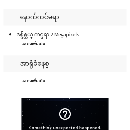
နောက်ကင်မရာ
ဒစ္ဂ်စ္တယ္ ကင္မရာ 2 Megapixels
แสดงเพิ่มเติม
အာရုံခံစနစ္
แสดงเพิ่มเติม
help_outline
Something unexpected happened.