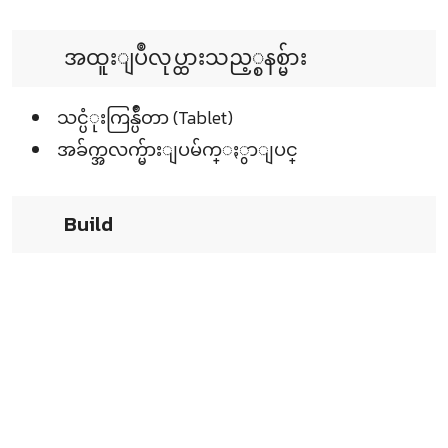
အထူးျပဳလုပ္ထားသည့္စနစ္မ်ား
သင္ပံုးကြန္ပ်ဳတာ (Tablet)
အခ်က္အလက္မ်ားျပမ်က္ႏွာျပင္
Build