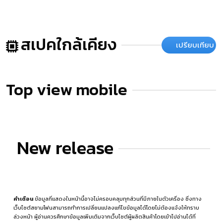
สเปคใกล้เคียง
เปรียบเทียบ
Top view mobile
New release
คำเตือน
ข้อมูลที่แสดงในหน้านี้อาจไม่ครอบคลุมทุกส่วนที่มีภายในตัวเครื่อง ซึ่งทาง
เว็บไซต์สยามโฟนสามารถทำการเปลี่ยนแปลงแก้ไขข้อมูลได้โดยไม่ต้องแจ้งให้ทราบ
ล่วงหน้า ผู้อ่านควรศึกษาข้อมูลเพิ่มเติมจากเว็บไซต์ผู้ผลิตสินค้าโดยเข้าไปอ่านได้ที่