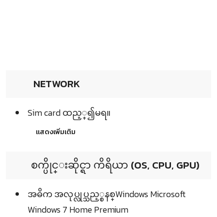
NETWORK
Sim card ထည့္၍မရ။
แสดงเพิ่มเติม
စက္ပိုင္းဆိုင္ရာ ကိရိယာ (OS, CPU, GPU)
အဓိက အလုပ္လုပ္သည့္စနစ္Windows Microsoft
Windows 7 Home Premium