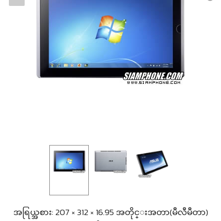
အရြယ္အစား: 207 × 312 × 16.95 အတိုင္းအတာ(မီလီမီတာ)