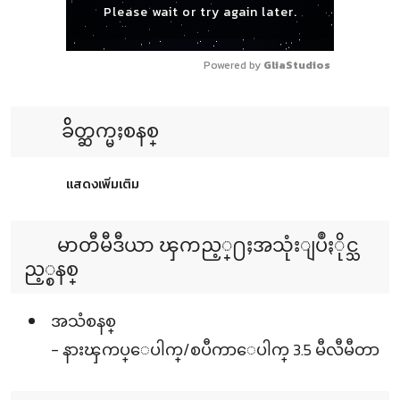
Please wait or try again later.
Powered by 
GliaStudios
ခ်ိတ္ဆက္မႈစနစ္
แสดงเพิ่มเติม
မာတီမီဒီယာ ၾကည့္႐ႈအသုံးျပဳႏိုင္သ
ည့္စနစ္
အသံစနစ္
- နားၾကပ္ေပါက္/စပီကာေပါက္ 3.5 မီလီမီတာ