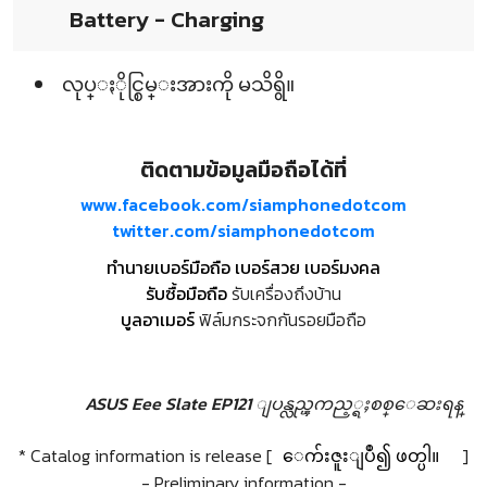
Battery - Charging
လုပ္ႏိုင္စြမ္းအားကို မသိရွိ။
ติดตามข้อมูลมือถือได้ที่
www.facebook.com/siamphonedotcom
twitter.com/siamphonedotcom
ทำนายเบอร์มือถือ เบอร์สวย เบอร์มงคล
รับซื้อมือถือ
รับเครื่องถึงบ้าน
บูลอาเมอร์
ฟิล์มกระจกกันรอยมือถือ
ASUS Eee Slate EP121 ျပန္လည္ၾကည့္ရႈစစ္ေဆးရန္
* Catalog information is release [
ေက်းဇူးျပဳ၍ ဖတ္ပါ။
]
- Preliminary information -