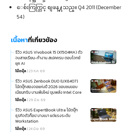
ေစ်းကြက္တြင္ စျဖန္႔သည္။ Q4 2011 (December
54)
เนื้อหา
ที่เกี่ยวข้อง
รีวิว ASUS Vivobook 15 (X1504MA) ตัว
จบสายเรียน-ทำงาน สเปคครบ ตอบโจทย์
ยุค AI
โน๊ตบุ๊ค
| 23 ก.ค. 69
รีวิว ASUS Zenbook DUO (UX8407)
โน้ตบุ๊กสองจอแห่งปี 2026 ขอบชนขอบ
เนียนกริบ บานพับใหม่ ขุมพลัง Intel Core
Ultra (Series 3)
โน๊ตบุ๊ค
| 29 มิ.ย. 69
รีวิว ASUS ExpertBook Ultra โน้ตบุ๊ก
ธุรกิจตัวท็อป บางเบา แต่แรงระดับ
Workstation
โน๊ตบุ๊ค
| 24 มิ.ย. 69