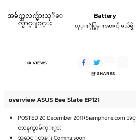
အခ်က္အလက္မ်ားသုိေ
Battery
လွာင္ျခင္း
လုပ္ႏိုင္စြမ္းအားကို မသိရွိ။
VIEWS
SHARES
overview ASUS Eee Slate EP121
POSTED 20 December 2011 (Siamphone.com အင္
တာနက္စာမ်က္ႏွာ)
အဆင့္အတန္း Coming soon