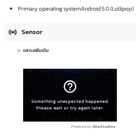
Primary operating systemAndroid 5.0 (Lollipop)
Sensor
แสดงเพิ่มเติม
help_outline
Something unexpected happened.
Please wait or try again later.
Powered by 
GliaStudios