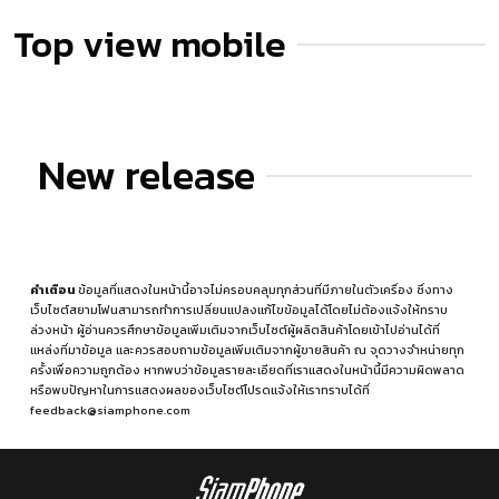
Top view mobile
New release
คำเตือน
ข้อมูลที่แสดงในหน้านี้อาจไม่ครอบคลุมทุกส่วนที่มีภายในตัวเครื่อง ซึ่งทาง
เว็บไซต์สยามโฟนสามารถทำการเปลี่ยนแปลงแก้ไขข้อมูลได้โดยไม่ต้องแจ้งให้ทราบ
ล่วงหน้า ผู้อ่านควรศึกษาข้อมูลเพิ่มเติมจากเว็บไซต์ผู้ผลิตสินค้าโดยเข้าไปอ่านได้ที่
แหล่งที่มาข้อมูล
และควรสอบถามข้อมูลเพิ่มเติมจากผู้ขายสินค้า ณ จุดวางจำหน่ายทุก
ครั้งเพื่อความถูกต้อง หากพบว่าข้อมูลรายละเอียดที่เราแสดงในหน้านี้มีความผิดพลาด
หรือพบปัญหาในการแสดงผลของเว็บไซต์โปรดแจ้งให้เราทราบได้ที่
feedback@siamphone.com