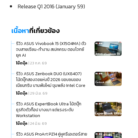
Release Q1 2016 (January 59)
เนื้อหา
ที่เกี่ยวข้อง
รีวิว ASUS Vivobook 15 (X1504MA) ตัว
จบสายเรียน-ทำงาน สเปคครบ ตอบโจทย์
ยุค AI
โน๊ตบุ๊ค
| 23 ก.ค. 69
รีวิว ASUS Zenbook DUO (UX8407)
โน้ตบุ๊กสองจอแห่งปี 2026 ขอบชนขอบ
เนียนกริบ บานพับใหม่ ขุมพลัง Intel Core
Ultra (Series 3)
โน๊ตบุ๊ค
| 29 มิ.ย. 69
รีวิว ASUS ExpertBook Ultra โน้ตบุ๊ก
ธุรกิจตัวท็อป บางเบา แต่แรงระดับ
Workstation
โน๊ตบุ๊ค
| 24 มิ.ย. 69
รีวิว ASUS ProArt PZ14 คู่หูครีเอเตอร์สาย