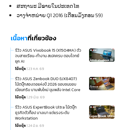
ສະຖານະ ມີຂາຍໃນປະເທດໄທ
ວາງຈຳຫນ່າຍ Q1 2016 (ເດືອນມັງກອນ 59)
เนื้อหา
ที่เกี่ยวข้อง
รีวิว ASUS Vivobook 15 (X1504MA) ตัว
จบสายเรียน-ทำงาน สเปคครบ ตอบโจทย์
ยุค AI
โน๊ตบุ๊ค
| 23 ก.ค. 69
รีวิว ASUS Zenbook DUO (UX8407)
โน้ตบุ๊กสองจอแห่งปี 2026 ขอบชนขอบ
เนียนกริบ บานพับใหม่ ขุมพลัง Intel Core
Ultra (Series 3)
โน๊ตบุ๊ค
| 29 มิ.ย. 69
รีวิว ASUS ExpertBook Ultra โน้ตบุ๊ก
ธุรกิจตัวท็อป บางเบา แต่แรงระดับ
Workstation
โน๊ตบุ๊ค
| 24 มิ.ย. 69