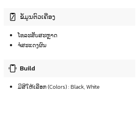
ຂໍ້ມູນຕົວເຄື່ອງ
ໂທລະສັບສະຫຼາດ
ຈໍໍສະແດງຜົນ
Build
ມີສີໃຫ້ເລືອກ (Colors) : Black, White