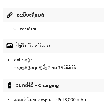
ລະບົບເຊື່ອມຕໍ່
แสดงเพิ่มเติม
ຟັ່ງຊັ້ນມັດຕິມິເດຍ
ລະບົບສຽງ
- ຊ່ອງສຽບຊຸດຫູຟັງ 2 ຊຸດ 3.5 ມິລິເມັດ
ແບດເຕີຣີ້ - Charging
ແບດເຕີຣີ້ມາດຕະຖານ Li-Pol 3,000 mAh