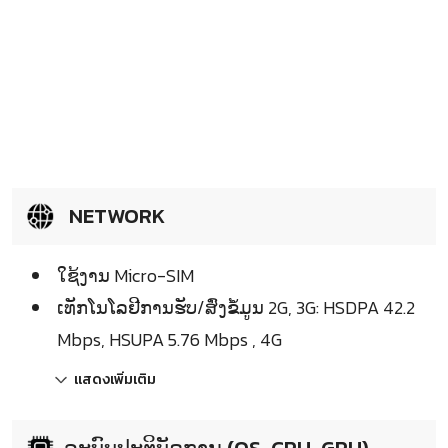
NETWORK
ໃຊ້ງານ Micro-SIM
ເທັກໂນໂລຢີການຮັບ/ສົ່ງຂໍ້ມູນ 2G, 3G: HSDPA 42.2
Mbps, HSUPA 5.76 Mbps , 4G
แสดงเพิ่มเติม
ລະບົບປະຕິບັດການ (OS, CPU, GPU)