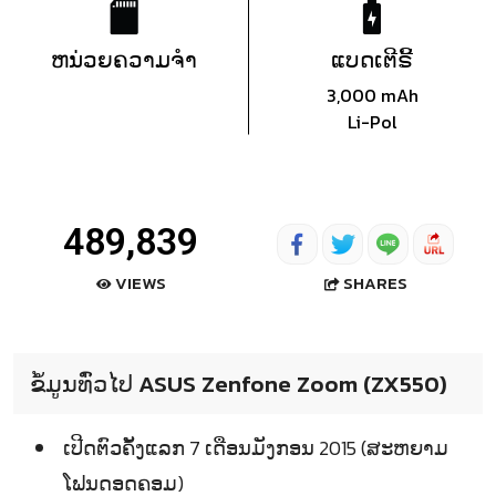
ຫນ່ວຍຄວາມຈຳ
ແບດເຕີຣີ້
3,000 mAh
Li-Pol
489,839
SHARES
VIEWS
ຂໍ້ມູນທົ່ວໄປ ASUS Zenfone Zoom (ZX550)
ເປີດຕົວຄັ້ງແລກ 7 ເດືອນມັງກອນ 2015 (ສະຫຍາມ
ໂຟນດອດຄອມ)