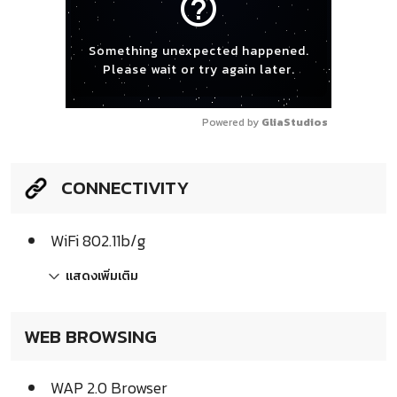
help_outline
Something unexpected happened.
Please wait or try again later.
Powered by 
GliaStudios
CONNECTIVITY
WiFi 802.11b/g
แสดงเพิ่มเติม
WEB BROWSING
WAP 2.0 Browser