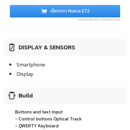
เช็คราคา Nokia E72
Powered by store.siamphone.com
DISPLAY & SENSORS
Smartphone
Display
Build
Buttons and text input
- Control buttons Optical Track
- QWERTY Keyboard