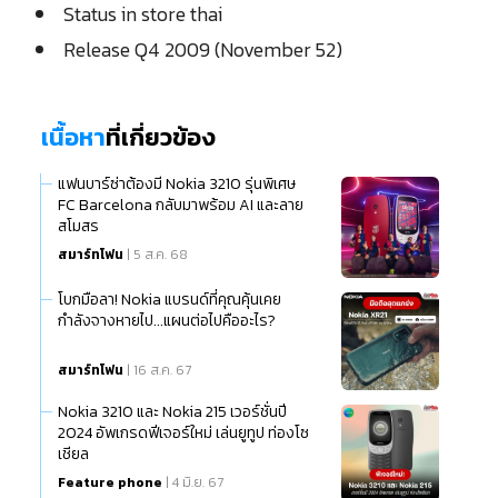
Status in store thai
Release Q4 2009 (November 52)
เนื้อหา
ที่เกี่ยวข้อง
แฟนบาร์ซ่าต้องมี Nokia 3210 รุ่นพิเศษ
FC Barcelona กลับมาพร้อม AI และลาย
สโมสร
สมาร์ทโฟน
| 5 ส.ค. 68
โบกมือลา! Nokia แบรนด์ที่คุณคุ้นเคย
กำลังจางหายไป...แผนต่อไปคืออะไร?
สมาร์ทโฟน
| 16 ส.ค. 67
Nokia 3210 และ Nokia 215 เวอร์ชั่นปี
2024 อัพเกรดฟีเจอร์ใหม่ เล่นยูทูป ท่องโซ
เชียล
Feature phone
| 4 มิ.ย. 67