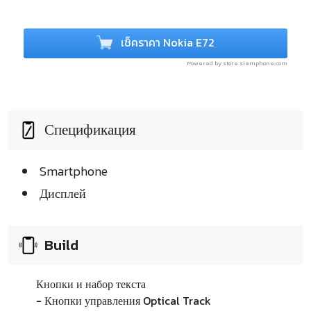
เช็คราคา Nokia E72
Powered by store.siamphone.com
Спецификация
Smartphone
Дисплей
Build
Кнопки и набор текста
- Кнопки управления Optical Track