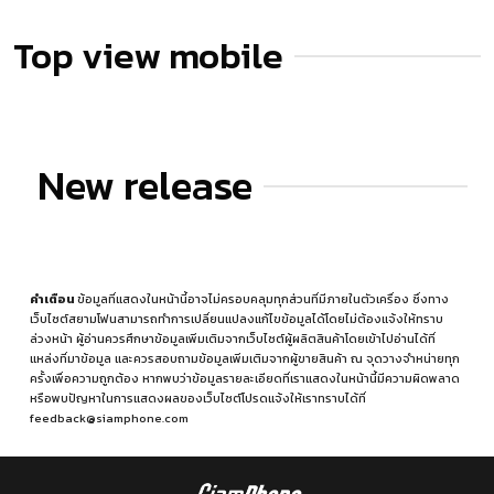
Top view mobile
New release
คำเตือน
ข้อมูลที่แสดงในหน้านี้อาจไม่ครอบคลุมทุกส่วนที่มีภายในตัวเครื่อง ซึ่งทาง
เว็บไซต์สยามโฟนสามารถทำการเปลี่ยนแปลงแก้ไขข้อมูลได้โดยไม่ต้องแจ้งให้ทราบ
ล่วงหน้า ผู้อ่านควรศึกษาข้อมูลเพิ่มเติมจากเว็บไซต์ผู้ผลิตสินค้าโดยเข้าไปอ่านได้ที่
แหล่งที่มาข้อมูล
และควรสอบถามข้อมูลเพิ่มเติมจากผู้ขายสินค้า ณ จุดวางจำหน่ายทุก
ครั้งเพื่อความถูกต้อง หากพบว่าข้อมูลรายละเอียดที่เราแสดงในหน้านี้มีความผิดพลาด
หรือพบปัญหาในการแสดงผลของเว็บไซต์โปรดแจ้งให้เราทราบได้ที่
feedback@siamphone.com