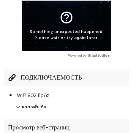
help_outline
Something unexpected happened.
Please wait or try again later.
Powered by 
GliaStudios
ПОДКЛЮЧАЕМОСТЬ
WiFi 802.11b/g
แสดงเพิ่มเติม
Просмотр веб-страниц