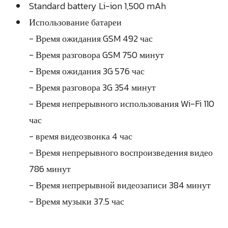
Standard battery Li-ion 1,500 mAh
Использование батареи
- Время ожидания GSM 492 час
- Время разговора GSM 750 минут
- Время ожидания 3G 576 час
- Время разговора 3G 354 минут
- Время непрерывного использования Wi-Fi 110
час
- время видеозвонка 4 час
- Время непрерывного воспроизведения видео
786 минут
- Время непрерывной видеозаписи 384 минут
- Время музыки 37.5 час