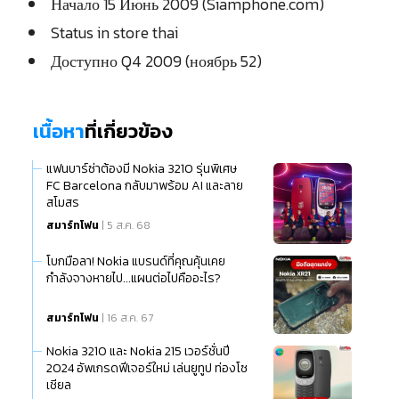
Начало 15 Июнь 2009 (Siamphone.com)
Status in store thai
Доступно Q4 2009 (ноябрь 52)
เนื้อหา
ที่เกี่ยวข้อง
แฟนบาร์ซ่าต้องมี Nokia 3210 รุ่นพิเศษ
FC Barcelona กลับมาพร้อม AI และลาย
สโมสร
สมาร์ทโฟน
| 5 ส.ค. 68
โบกมือลา! Nokia แบรนด์ที่คุณคุ้นเคย
กำลังจางหายไป...แผนต่อไปคืออะไร?
สมาร์ทโฟน
| 16 ส.ค. 67
Nokia 3210 และ Nokia 215 เวอร์ชั่นปี
2024 อัพเกรดฟีเจอร์ใหม่ เล่นยูทูป ท่องโซ
เชียล