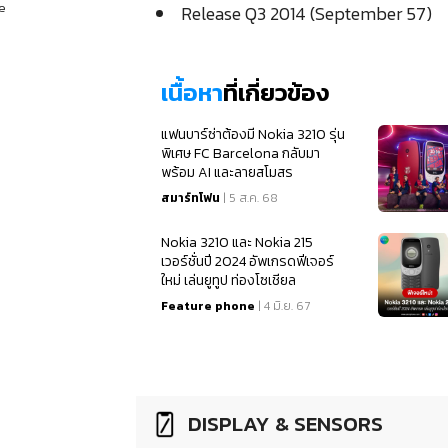
e
Release Q3 2014 (September 57)
เนื้อหา
ที่เกี่ยวข้อง
แฟนบาร์ซ่าต้องมี Nokia 3210 รุ่น
พิเศษ FC Barcelona กลับมา
พร้อม AI และลายสโมสร
สมาร์ทโฟน
| 5 ส.ค. 68
Nokia 3210 และ Nokia 215
เวอร์ชั่นปี 2024 อัพเกรดฟีเจอร์
ใหม่ เล่นยูทูป ท่องโซเชียล
Feature phone
| 4 มิ.ย. 67
DISPLAY & SENSORS