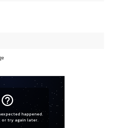
ge
help_outline
nexpected happened.
 or try again later.