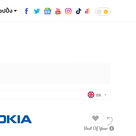
อปปิ้ง
EN