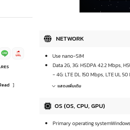
NETWORK
Use nano-SIM
Data 2G, 3G: HSDPA 42.2 Mbps, H
ARES
- 4G: LTE DL 150 Mbps, LTE UL 50
Read
]
แสดงเพิ่มเติม
OS (OS, CPU, GPU)
Primary operating systemWindows