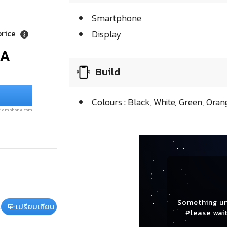
Smartphone
price
Display
/A
Build
Colours : Black, White, Green, Oran
.siamphone.com
Something u
เปรียบเทียบ
Please wait