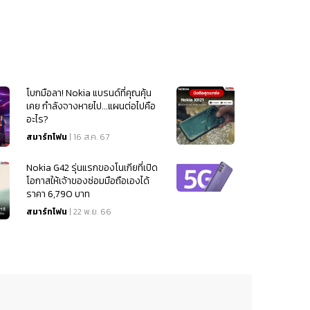
โบกมือลา! Nokia แบรนด์ที่คุณคุ้น
เคย กำลังจางหายไป...แผนต่อไปคือ
อะไร?
สมาร์ทโฟน
| 16 ส.ค. 67
Nokia G42 รุ่นแรกของโนเกียที่เปิด
โอกาสให้เจ้าของซ่อมมือถือเองได้
ราคา 6,790 บาท
สมาร์ทโฟน
| 22 พ.ย. 66