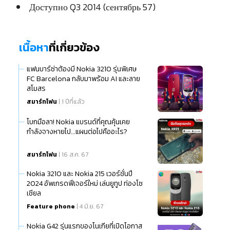
Доступно Q3 2014 (сентябрь 57)
เนื้อหา
ที่เกี่ยวข้อง
แฟนบาร์ซ่าต้องมี Nokia 3210 รุ่นพิเศษ
FC Barcelona กลับมาพร้อม AI และลาย
สโมสร
สมาร์ทโฟน
| 1 ปีที่แล้ว
โบกมือลา! Nokia แบรนด์ที่คุณคุ้นเคย
กำลังจางหายไป...แผนต่อไปคืออะไร?
สมาร์ทโฟน
| 16 ส.ค. 67
Nokia 3210 และ Nokia 215 เวอร์ชั่นปี
2024 อัพเกรดฟีเจอร์ใหม่ เล่นยูทูป ท่องโซ
เชียล
Feature phone
| 4 มิ.ย. 67
Nokia G42 รุ่นแรกของโนเกียที่เปิดโอกาส