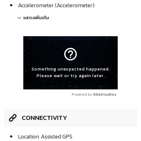
Accelerometer (Accelerometer)
แสดงเพิ่มเติม
help_outline
Something unexpected happened.
Please wait or try again later.
Powered by 
GliaStudios
CONNECTIVITY
Location: Assisted GPS