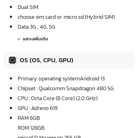
Dual SIM
choose sim card or micro sd (Hybrid SIM)
Data 3G , 4G, 5G
แสดงเพิ่มเติม
OS (OS, CPU, GPU)
Primary operating systemAndroid 13
Chipset : Qualcomm Snapdragon 480 5G
CPU : Octa Core (8 Core) (2.0 GHz)
GPU : Adreno 619
RAM 6GB
ROM 128GB
microSD Maximum 256 GB