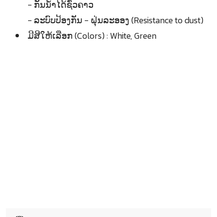
- ກັນນ້ຳໄດ້ຊົ່ວຄາວ
- ລະບົບປ້ອງກັນ - ຝຸ່ນລະອອງ (Resistance to dust)
ມີສີໃຫ້ເລືອກ (Colors) : White, Green