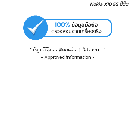
Nokia X10 5G ລີວິວ
* ຂໍ້ມູນມືຖືກວດສອບແລ້ວ [
ໂປດອ່ານ
]
- Approved information -