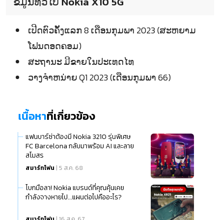
ຂໍ້ມູນທົ່ວໄປ Nokia X10 5G
ເປີດຕົວຄັ້ງແລກ 8 ເດືອນກຸມພາ 2023 (ສະຫຍາມ
ໂຟນດອດຄອມ)
ສະຖານະ ມີຂາຍໃນປະເທດໄທ
ວາງຈຳຫນ່າຍ Q1 2023 (ເດືອນກຸມພາ 66)
เนื้อหา
ที่เกี่ยวข้อง
แฟนบาร์ซ่าต้องมี Nokia 3210 รุ่นพิเศษ
FC Barcelona กลับมาพร้อม AI และลาย
สโมสร
สมาร์ทโฟน
| 5 ส.ค. 68
โบกมือลา! Nokia แบรนด์ที่คุณคุ้นเคย
กำลังจางหายไป...แผนต่อไปคืออะไร?
สมาร์ทโฟน
| 16 ส.ค. 67