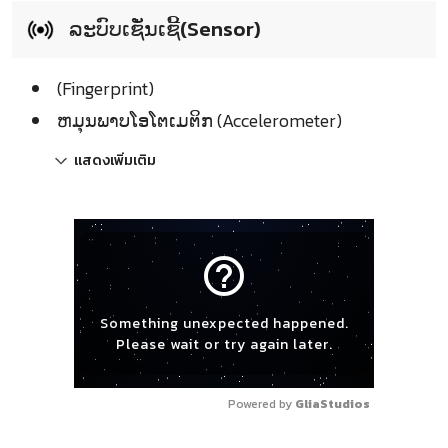
ລະບົບເຊັ່ນເຊີ້(Sensor)
(Fingerprint)
ຫມຸນພາບໂອໂຕເມຕິກ (Accelerometer)
แสดงเพิ่มเติม
help_outline
Something unexpected happened.
Please wait or try again later.
Powered by 
GliaStudios