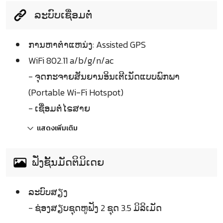
ລະບົບເຊື່ອມຕໍ່
ການຫາຕຳແຫນ່ງ: Assisted GPS
WiFi 802.11 a/b/g/n/ac
- ຈຸດກະຈາຍສັນຍານອິນເຕີເນັດແບບພົກພາ
(Portable Wi-Fi Hotspot)
- ເຊື່ອມຕໍ່ໄຣສາຍ
แสดงเพิ่มเติม
ຟັ່ງຊັ້ນມັດຕິມິເດຍ
ລະບົບສຽງ
- ຊ່ອງສຽບຊຸດຫູຟັງ 2 ຊຸດ 3.5 ມິລິເມັດ