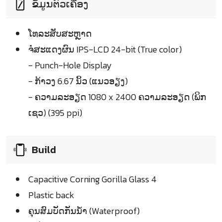
ຂໍ້ມູນຕົວເຄື່ອງ
ໂທລະສັບສະຫຼາດ
ຈໍໍສະແດງຜົນ IPS-LCD 24-bit (True color)
- Punch-Hole Display
- ກ້າວງ 6.67 ນິ້ວ (ແນວອຽງ)
- ຄວາມລະອຽດ 1080 x 2400 ຄວາມລະອຽດ (ພິກ
ເຊວ) (395 ppi)
Build
Capacitive Corning Gorilla Glass 4
Plastic back
ຄຸນສົມບັດກັນນ້ຳ (Waterproof)