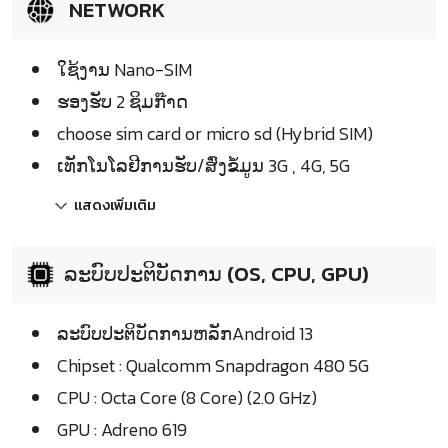
NETWORK
ໃຊ້ງານ Nano-SIM
ຮອງຮັບ 2 ຊິມກ໊າດ
choose sim card or micro sd (Hybrid SIM)
ເທັກໂນໂລຢີການຮັບ/ສົ່ງຂໍ້ມູນ 3G , 4G, 5G
แสดงเพิ่มเติม
ລະບົບປະຕິບັດການ (OS, CPU, GPU)
ລະບົບປະຕິບັດການຫລັກAndroid 13
Chipset : Qualcomm Snapdragon 480 5G
CPU : Octa Core (8 Core) (2.0 GHz)
GPU : Adreno 619