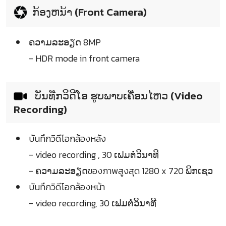
ກ້ອງຫນ້າ (Front Camera)
ຄວາມລະອຽດ 8MP
- HDR mode in front camera
ບັນທືກວິດີໂອ ຮູບພາບເຄື່ອນໄຫວ (Video
Recording)
บันทึกวิดีโอกล้องหลัง
- video recording , 30 ເຟມຕໍ່ວິນາທີ
- ຄວາມລະອຽດของภาพสูงสุด 1280 x 720 ພິກເຊວ
บันทึกวิดีโอกล้องหน้า
- video recording, 30 ເຟມຕໍ່ວິນາທີ