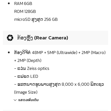
RAM 6GB
ROM 128GB
microSD ສູງສຸດ 256 GB
ກ້ອງຫຼັງ (Rear Camera)
ກ້ອງດິຈີຕໍ 48MP + 5MP (Ultrawide) + 2MP (Macro)
+ 2MP (Depth)
- ແວ່ນ Zeiss optics
- ແຟຣດ LED
- ຂະຫນາດຮູບພາບສູງສຸດ 8,000 x 6,000 ພິກເຊວ
(Image Size)
แสดงเพิ่มเติม