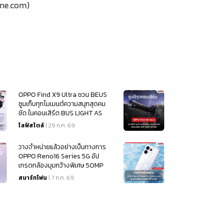
ne.com)
OPPO Find X9 Ultra ชวน BEUS
ซูมเก็บทุกโมเมนต์ความสนุกสุดคม
ชัด ในคอนเสิร์ต BUS LIGHT AS
ONE
ไลฟ์สไตล์
| 29 ก.ค. 69
วางจำหน่ายแล้วอย่างเป็นทางการ
OPPO Reno16 Series 5G อัป
เกรดกล้องมุมกว้างพิเศษ 50MP
กว้าง 0.6x
สมาร์ทโฟน
| 7 ก.ค. 69