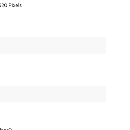
920 Pixels
 Maps™