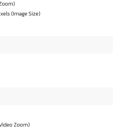
l Zoom)
ixels (Image Size)
l Video Zoom)