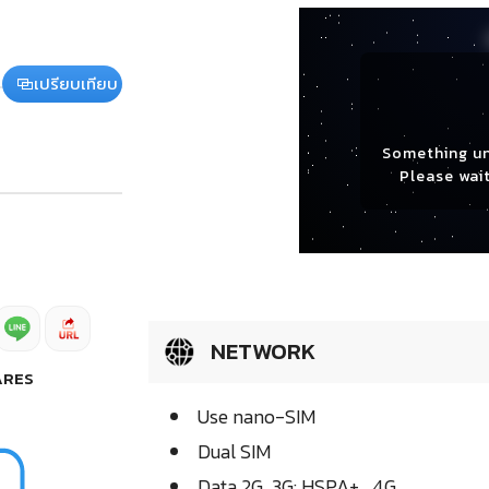
เปรียบเทียบ
Something u
Please wait
NETWORK
ARES
Use nano-SIM
Dual SIM
Data 2G, 3G: HSPA+ , 4G