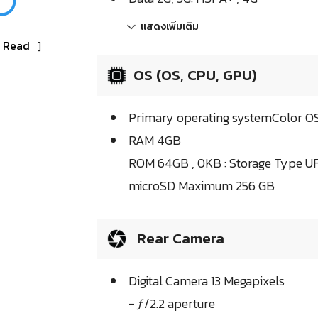
แสดงเพิ่มเติม
e Read
]
OS (OS, CPU, GPU)
Primary operating systemColor OS 
RAM 4GB
ROM 64GB , 0KB : Storage Type U
microSD Maximum 256 GB
Rear Camera
Digital Camera 13 Megapixels
- ƒ/2.2 aperture