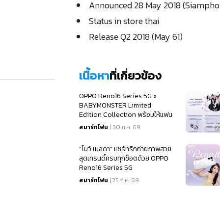
Announced 28 May 2018 (Siampho
Status in store thai
Release Q2 2018 (May 61)
เนื้อหา
ที่เกี่ยวข้อง
OPPO Reno16 Series 5G x
BABYMONSTER Limited
Edition Collection พร้อมให้แฟน
ๆ เป็นเจ้าของแล้ว
สมาร์ทโฟน
| 30 ก.ค. 69
“โบว์ เมลดา” แชร์ทริกถ่ายภาพสวย
สุดเทรนดี้ครบทุกช็อตด้วย OPPO
Reno16 Series 5G
สมาร์ทโฟน
| 25 ก.ค. 69