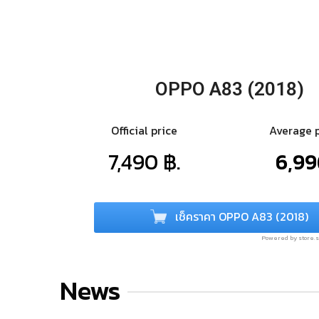
OPPO A83 (2018)
Official price
Average 
7,490 ฿.
6,99
เช็คราคา OPPO A83 (2018)
Powered by store
News