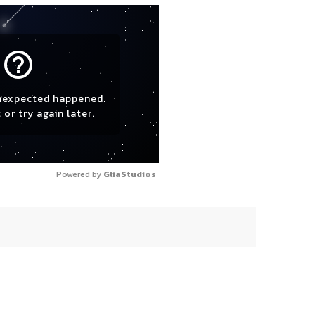
help_outline
nexpected happened.
 or try again later.
Powered by 
GliaStudios