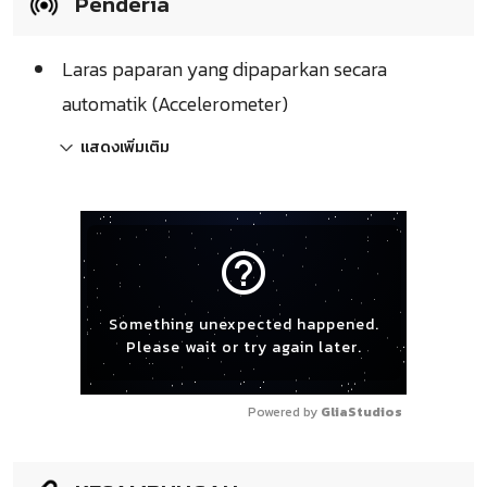
Penderia
Laras paparan yang dipaparkan secara
automatik (Accelerometer)
แสดงเพิ่มเติม
help_outline
Something unexpected happened.
Please wait or try again later.
Powered by 
GliaStudios