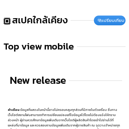
สเปคใกล้เคียง
เปรียบเทียบ
Top view mobile
New release
คำเตือน
ข้อมูลที่แสดงในหน้านี้อาจไม่ครอบคลุมทุกส่วนที่มีภายในตัวเครื่อง ซึ่งทาง
เว็บไซต์สยามโฟนสามารถทำการเปลี่ยนแปลงแก้ไขข้อมูลได้โดยไม่ต้องแจ้งให้ทราบ
ล่วงหน้า ผู้อ่านควรศึกษาข้อมูลเพิ่มเติมจากเว็บไซต์ผู้ผลิตสินค้าโดยเข้าไปอ่านได้ที่
แหล่งที่มาข้อมูล
และควรสอบถามข้อมูลเพิ่มเติมจากผู้ขายสินค้า ณ จุดวางจำหน่ายทุก