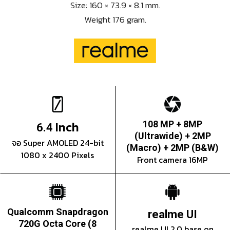
Size: 160 × 73.9 × 8.1 mm.
Weight 176 gram.
Inch
108 MP + 8MP
6.4
(Ultrawide) + 2MP
จอ Super AMOLED 24-bit
(Macro) + 2MP (B&W)
1080 x 2400 Pixels
Front camera 16MP
Qualcomm Snapdragon
realme UI
720G Octa Core (8
realme UI 2.0 base on