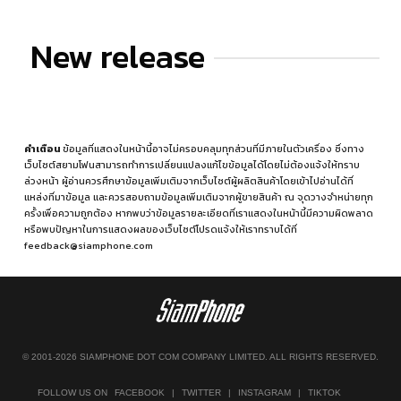
New release
คำเตือน
ข้อมูลที่แสดงในหน้านี้อาจไม่ครอบคลุมทุกส่วนที่มีภายในตัวเครื่อง ซึ่งทาง
เว็บไซต์สยามโฟนสามารถทำการเปลี่ยนแปลงแก้ไขข้อมูลได้โดยไม่ต้องแจ้งให้ทราบ
ล่วงหน้า ผู้อ่านควรศึกษาข้อมูลเพิ่มเติมจากเว็บไซต์ผู้ผลิตสินค้าโดยเข้าไปอ่านได้ที่
แหล่งที่มาข้อมูล
และควรสอบถามข้อมูลเพิ่มเติมจากผู้ขายสินค้า ณ จุดวางจำหน่ายทุก
ครั้งเพื่อความถูกต้อง หากพบว่าข้อมูลรายละเอียดที่เราแสดงในหน้านี้มีความผิดพลาด
หรือพบปัญหาในการแสดงผลของเว็บไซต์โปรดแจ้งให้เราทราบได้ที่
feedback@siamphone.com
© 2001-2026 SIAMPHONE DOT COM COMPANY LIMITED. ALL RIGHTS RESERVED.
FOLLOW US ON
FACEBOOK
|
TWITTER
|
INSTAGRAM
|
TIKTOK