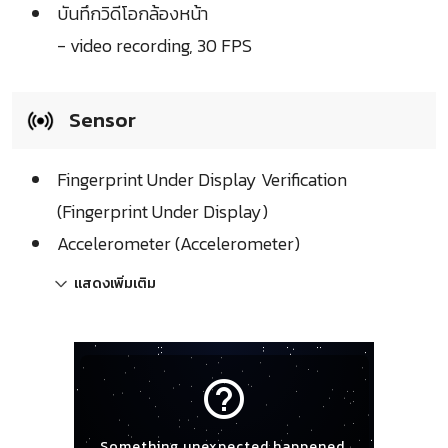
บันทึกวิดีโอกล้องหน้า
- video recording, 30 FPS
Sensor
Fingerprint Under Display Verification
(Fingerprint Under Display)
Accelerometer (Accelerometer)
แสดงเพิ่มเติม
help_outline
Something unexpected happened.