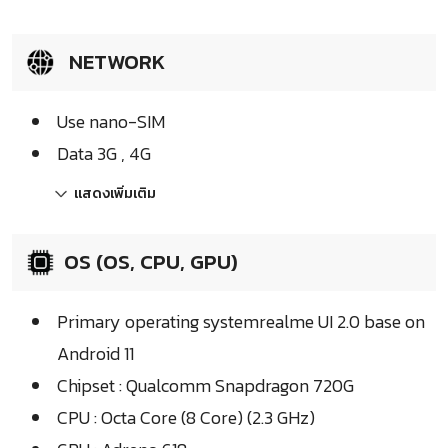
NETWORK
Use nano-SIM
Data 3G , 4G
แสดงเพิ่มเติม
OS (OS, CPU, GPU)
Primary operating systemrealme UI 2.0 base on
Android 11
Chipset : Qualcomm Snapdragon 720G
CPU : Octa Core (8 Core) (2.3 GHz)