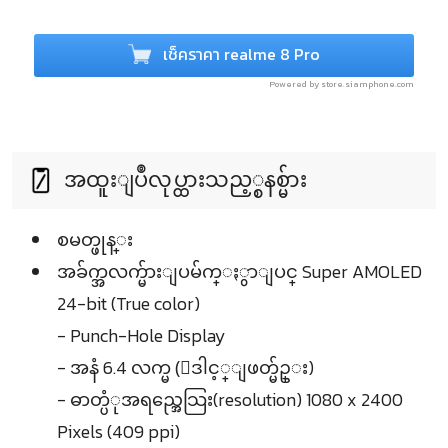
เช็คราคา realme 8 Pro
Powered by store.siamphone.com
အထူးျပဳလုပ္ထားသည့္စနစ္မ်ား
စမတ္ဖုန္း
အခ်က္အလက္မ်ားျပမ်က္ႏွာျပင္ Super AMOLED
24-bit (True color)
- Punch-Hole Display
- အနံ 6.4 လက္မ (ေဒါင့္ျဖတ္မ်ဥ္း)
- ဓာတ္ပံုအရည္အေသြး(resolution) 1080 x 2400
Pixels (409 ppi)