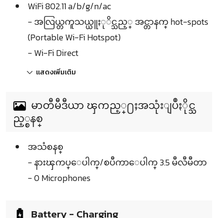
WiFi 802.11 a/b/g/n/ac
- အလြယ္တကူသယ္ယူႏုိင္သည့္ အင္တာနက္ hot-spots
(Portable Wi-Fi Hotspot)
- Wi-Fi Direct
แสดงเพิ่มเติม
မာတီမီဒီယာ ၾကည့္႐ႈအသုံးျပဳႏိုင္သ
ည့္စနစ္
အသံစနစ္
- နားၾကပ္ေပါက္/စပီကာေပါက္ 3.5 မီလီမီတာ
- 0 Microphones
Battery - Charging