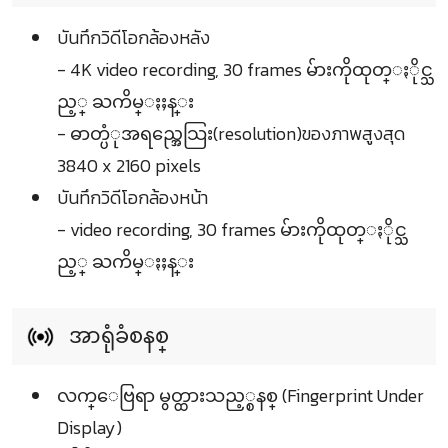
บันทึกวิดีโอกล้องหลัง
- 4K video recording, 30 frames မ်ားကိုထုတ္ႏိုင္သ
ည့္ ႀကိမ္ႏႈန္း
- ဓာတ္ပံုအရည္အေသြး(resolution)ของภาพสูงสุด
3840 x 2160 pixels
บันทึกวิดีโอกล้องหน้า
- video recording, 30 frames မ်ားကိုထုတ္ႏိုင္သ
ည့္ ႀကိမ္ႏႈန္း
အာရုံခံစနစ္
လက္ေဗြရာ မွတ္ထားသည့္စနစ္ (Fingerprint Under
Display)