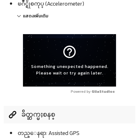
ၿဂိဳင္ရိုစကုပ္ (Accelerometer)
แสดงเพิ่มเติม
help_outline
Something unexpected happened.
Please wait or try again later.
Powered by 
GliaStudios
ခ်ိတ္ဆက္မႈစနစ္
တည္ေနရာ: Assisted GPS