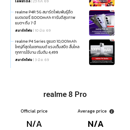
ไลฟ์สไตล์
| 23 ก.ค. 69
realme P4R 5G สมาร์ตโฟนพันธุ์อึด
แบตเตอรี่ 8000mAh การันตีสุขภาพ
แบตฯ ถึง 7 ปี
สมาร์ทโฟน
| 10 มิ.ย. 69
realme P4 Series ชูแบต 10,001mAh
ใหญ่ที่สุดในเซกเมนต์ แรงเต็มสปีด ลื่นไหล
ทุกการใช้งาน เริ่มต้น 4,499
สมาร์ทโฟน
| 3 มิ.ย. 69
realme 8 Pro
Official price
Average price
N/A
N/A