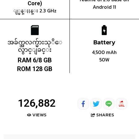
Core)
Android 11
ျ္မန္ႏႈန္း 2.3 GHz
အခ်က္အလက္မ်ားသုိေ
Battery
လွာင္ျခင္း
4,500 mAh
50W
RAM 6/8 GB
ROM 128 GB
126,882
SHARES
VIEWS