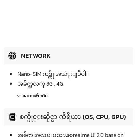
NETWORK
Nano-SIM ကဒ္ကို အသံုးျပဳပါ။
အခ်က္အလက္ 3G , 4G
แสดงเพิ่มเติม
စက္ပိုင္းဆိုင္ရာ ကိရိယာ (OS, CPU, GPU)
အဓိက အလုပ္လုပ္သည့္စနစ္realme UI 2.0 base on