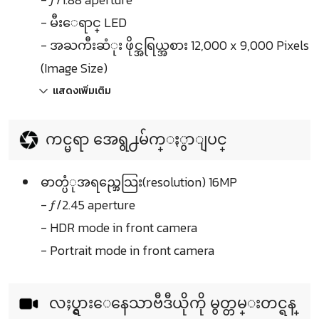
- မီးေရာင္ LED
- အႀကီးဆံုး ဖိုင္အရြယ္အစား 12,000 x 9,000 Pixels
(Image Size)
แสดงเพิ่มเติม
ကင္မရာ အေရွ႕မ်က္ႏွာျပင္
ဓာတ္ပံုအရည္အေသြး(resolution) 16MP
- ƒ/2.45 aperture
- HDR mode in front camera
- Portrait mode in front camera
လႈပ္ရွားေနေသာဗီဒီယိုကို မွတ္တမ္းတင္ရန္