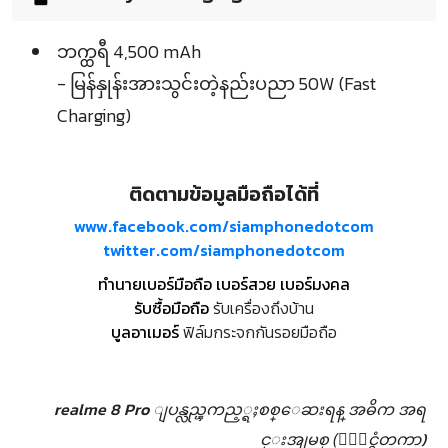
ဘက္ထရီ 4,500 mAh
- မြန်နှုန်းအားသွင်းတဲ့နည်းပညာ 50W (Fast
Charging)
ติดตามข้อมูลมือถือได้ที่
www.facebook.com/siamphonedotcom
twitter.com/siamphonedotcom
ทำนายเบอร์มือถือ เบอร์สวย เบอร์มงคล
รับซื้อมือถือ
รับเครื่องถึงบ้าน
บูลอาเมอร์
ฟิล์มกระจกกันรอยมือถือ
realme 8 Pro ျပန္လည္ၾကည့္ရႈစစ္ေဆးရန္
အဓိက အရ
င္းအျမစ္ (ႏုိင္ငံတကာ)