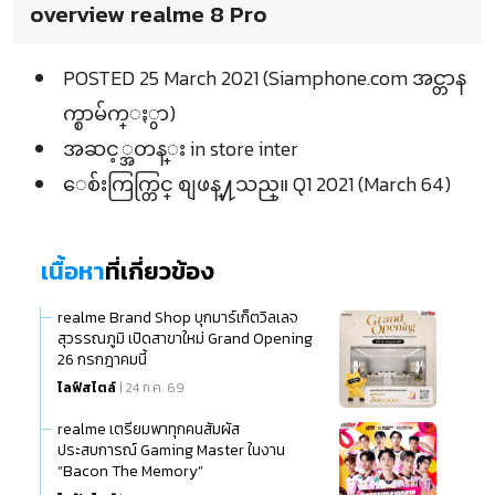
overview realme 8 Pro
POSTED 25 March 2021 (Siamphone.com အင္တာန
က္စာမ်က္ႏွာ)
အဆင့္အတန္း in store inter
ေစ်းကြက္တြင္ စျဖန္႔သည္။ Q1 2021 (March 64)
เนื้อหา
ที่เกี่ยวข้อง
realme Brand Shop บุกมาร์เก็ตวิลเลจ
สุวรรณภูมิ เปิดสาขาใหม่ Grand Opening
26 กรกฎาคมนี้
ไลฟ์สไตล์
| 24 ก.ค. 69
realme เตรียมพาทุกคนสัมผัส
ประสบการณ์ Gaming Master ในงาน
“Bacon The Memory”