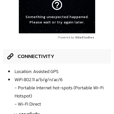
help_outline
Something unexpected happened.
Please wait or try again later.
Powered by 
GliaStudios
CONNECTIVITY
Location: Assisted GPS
WiFi 802.11 a/b/g/n/ac/6
- Portable Internet hot-spots (Portable Wi-Fi
Hotspot)
- Wi-Fi Direct