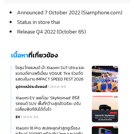
Announced 7 October 2022 (Siamphone.com)
Status in store thai
Release Q4 2022 (October 65)
เนื้อหา
ที่เกี่ยวข้อง
ไซลุน ไทยแลนด์ นำ Xiaomi SU7 Ultra และ
แบรนด์ยางพรีเมี่ยม VOGUE Tire ร่วมจัด
แสดงในงาน IMPACT SPEED FEST 2026
อุปกรณ์ประดับยนต์
| 24 ก.ค. 69
Xiaomi EV เผยโฉม ‘SkyNomad’ ซีรีส์
รถยนต์ SUV พื้นที่กว้างสุดอัจฉริยะ ปรับ
เปลี่ยนฟังก์ชันได้ดั่งใจ
EV
| 14 ก.ค. 69
Xiaomi 18 Pro สเปคหลุดล่าสุดชูเรือธง
กล้องคู่ 200MP พร้อมชิป 2nm และจอกัน