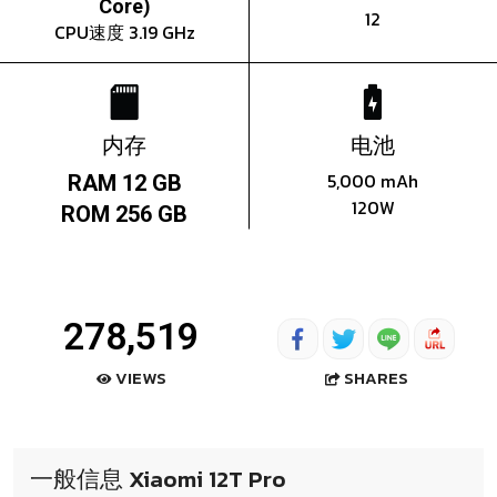
Core)
12
CPU速度 3.19 GHz
内存
电池
5,000 mAh
RAM 12 GB
120W
ROM 256 GB
278,519
SHARES
VIEWS
一般信息 Xiaomi 12T Pro