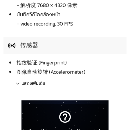
- 解析度 7680 x 4320 像素
บันทึกวิดีโอกล้องหน้า
- video recording, 30 FPS
传感器
指纹验证 (Fingerprint)
图像自动旋转 (Accelerometer)
แสดงเพิ่มเติม
help_outline