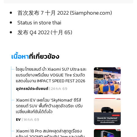
首次发布 7 十月 2022 (Siamphone.com)
Status in store thai
发布 Q4 2022 (十月 65)
เนื้อหา
ที่เกี่ยวข้อง
ไซลุน ไทยแลนด์ นำ Xiaomi SU7 Ultra และ
แบรนด์ยางพรีเมี่ยม VOGUE Tire ร่วมจัด
แสดงในงาน IMPACT SPEED FEST 2026
อุปกรณ์ประดับยนต์
| 24 ก.ค. 69
Xiaomi EV เผยโฉม ‘SkyNomad’ ซีรีส์
รถยนต์ SUV พื้นที่กว้างสุดอัจฉริยะ ปรับ
เปลี่ยนฟังก์ชันได้ดั่งใจ
EV
| 14 ก.ค. 69
Xiaomi 18 Pro สเปคหลุดล่าสุดชูเรือธง
กล้องคู่ 200MP พร้อมชิป 2nm และจอกัน