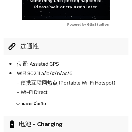
Something unexpected happened.
Please wait or try again later.
Powered by 
GliaStudios
连通性
位置: Assisted GPS
WiFi 802.11 a/b/g/n/ac/6
- 便携互联网热点 (Portable Wi-Fi Hotspot)
- Wi-Fi Direct
แสดงเพิ่มเติม
电池 - Charging