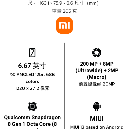
尺寸: 163.1 × 75.9 × 8.6 尺寸（mm）
重量 205 克
英寸
200 MP + 8MP
6.67
(Ultrawide) + 2MP
จอ AMOLED 12bit 68B
(Macro)
colors
前置攝像頭 20MP
1220 x 2712 像素
Qualcomm Snapdragon
MIUI
8 Gen 1 Octa Core (8
MIUI 13 based on Android