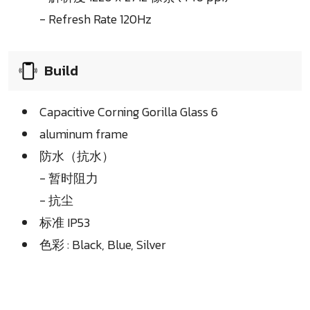
- Refresh Rate 120Hz
Build
Capacitive Corning Gorilla Glass 6
aluminum frame
防水（抗水）
- 暂时阻力
- 抗尘
标准 IP53
色彩 : Black, Blue, Silver