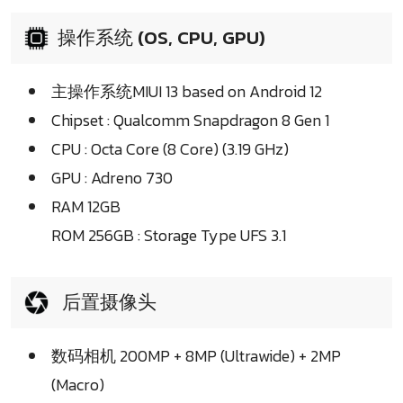
操作系统 (OS, CPU, GPU)
主操作系统MIUI 13 based on Android 12
Chipset : Qualcomm Snapdragon 8 Gen 1
CPU : Octa Core (8 Core) (3.19 GHz)
GPU : Adreno 730
RAM 12GB
ROM 256GB : Storage Type UFS 3.1
后置摄像头
数码相机 200MP + 8MP (Ultrawide) + 2MP
(Macro)