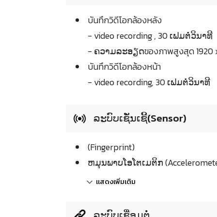
บันทึกวิดีโอกล้องหลัง
- video recording , 30 ເຟມຕໍ່ວິນາທີ
- ຄວາມລະອຽດของภาพสูงสุด 1920 x
บันทึกวิดีโอกล้องหน้า
- video recording, 30 ເຟມຕໍ່ວິນາທີ
ລະບົບເຊັ່ນເຊີ້(Sensor)
(Fingerprint)
ຫມຸນພາບໂອໂຕເມຕິກ (Acceleromet
แสดงเพิ่มเติม
ລະບົບເຊື່ອມຕໍ່