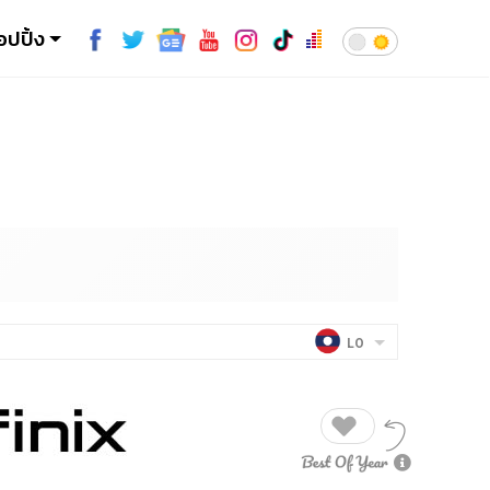
อปปิ้ง
LO