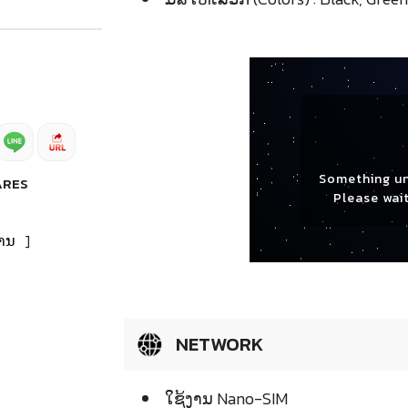
Something u
ARES
Please wait
ານ
]
NETWORK
ໃຊ້ງານ Nano-SIM