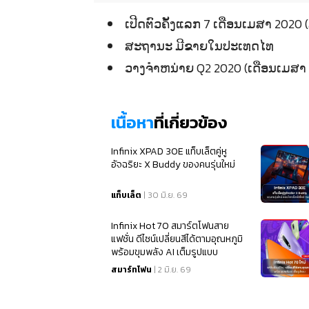
ເປີດຕົວຄັ້ງແລກ 7 ເດືອນເມສາ 20
ສະຖານະ ມີຂາຍໃນປະເທດໄທ
ວາງຈຳຫນ່າຍ Q2 2020 (ເດືອນເມສາ 
เนื้อหา
ที่เกี่ยวข้อง
Infinix XPAD 30E แท็บเล็ตคู่หู
อัจฉริยะ X Buddy ของคนรุ่นใหม่
แท็บเล็ต
| 30 มิ.ย. 69
Infinix Hot 70 สมาร์ตโฟนสาย
แฟชั่น ดีไซน์เปลี่ยนสีได้ตามอุณหภูมิ
พร้อมขุมพลัง AI เต็มรูปแบบ
สมาร์ทโฟน
| 2 มิ.ย. 69