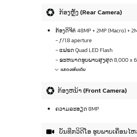
ກ້ອງຫຼັງ (Rear Camera)
ກ້ອງດິຈີຕໍ 48MP + 2MP (Macro) + 
- ƒ/1.8 aperture
- ແຟຣດ Quad LED Flash
- ຂະຫນາດຮູບພາບສູງສຸດ 8,000 x 6,
แสดงเพิ่มเติม
ກ້ອງຫນ້າ (Front Camera)
ຄວາມລະອຽດ 8MP
ບັນທືກວິດີໂອ ຮູບພາບເຄື່ອນໄ