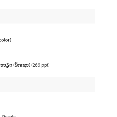
color)
ອຽດ (ພິກເຊວ) (266 ppi)
n, Purple