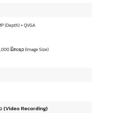
2MP (Depth) + QVGA
000 ພິກເຊວ (Image Size)
ຫວ (Video Recording)