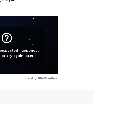
help_outline
nexpected happened.
 or try again later.
Powered by 
GliaStudios