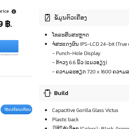
price
ຂໍ້ມູນຕົວເຄື່ອງ
9 ฿.
ໂທລະສັບສະຫຼາດ
ຈໍໍສະແດງຜົນ IPS-LCD 24-bit (True 
- Punch-Hole Display
.siamphone.com
- ກ້າວງ 6.6 ນິ້ວ (ແນວອຽງ)
- ຄວາມລະອຽດ 720 x 1600 ຄວາມລະ
Build
เปรียบเทียบ
Capacitive Gorilla Glass Victus
Plastic back
ມີສີໃຫ້ເລືອກ (Colors) : Black, Gree