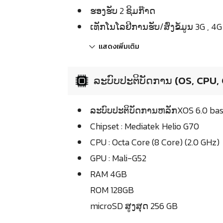
ຮອງຮັບ 2 ຊິມກ໊າດ
ເທັກໂນໂລຢີການຮັບ/ສົ່ງຂໍ້ມູນ 3G , 4G
แสดงเพิ่มเติม
ລະບົບປະຕິບັດການ (OS, CPU,
ລະບົບປະຕິບັດການຫລັກXOS 6.0 base
Chipset : Mediatek Helio G70
CPU : Octa Core (8 Core) (2.0 GHz)
GPU : Mali-G52
RAM 4GB
ROM 128GB
microSD ສູງສຸດ 256 GB