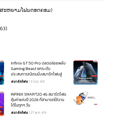
20 (ສະຫຍາມໂຟນດອດຄອມ)
63)
Infinix GT 50 Pro ปลดปล่อยพลัง
Gaming Beast ยกระดับ
ประสบการณ์เกมมิ่งสมาร์ทโฟนสู่
มิติใหม่
สมาร์ทโฟน
| 3 มิ.ย. 69
INFINIX SMART20 4G สมาร์ตโฟน
คุ้มค่าแห่งปี 2026 ที่สามารถใช้งาน
ได้ในทุกๆ วัน
สมาร์ทโฟน
| 27 พ.ค. 69