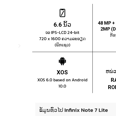
ນິ້ວ
48 MP +
6.6
2MP (D
จอ IPS-LCD 24-bit
ກ້
720 x 1600 ຄວາມລະອຽດ
(ພິກເຊວ)
ຫນ່
XOS
XOS 6.0 based on Android
R
10.0
RO
ຂໍ້ມູນທົ່ວໄປ Infinix Note 7 Lite