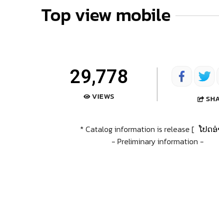
Top view mobile
29,778
VIEWS
SH
* Catalog information is release [
ໂປດອ່
- Preliminary information -