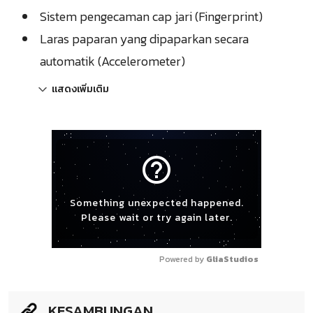
Sistem pengecaman cap jari (Fingerprint)
Laras paparan yang dipaparkan secara
automatik (Accelerometer)
แสดงเพิ่มเติม
help_outline
Something unexpected happened.
Please wait or try again later.
Powered by 
GliaStudios
KESAMBUNGAN