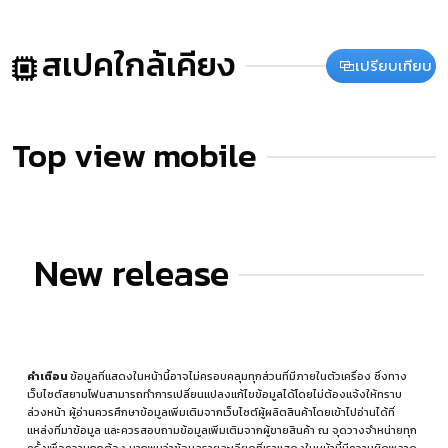
สเปคใกล้เคียง
เปรียบเทียบ
Top view mobile
New release
คำเตือน
ข้อมูลที่แสดงในหน้านี้อาจไม่ครอบคลุมทุกส่วนที่มีภายในตัวเครื่อง ซึ่งทาง
เว็บไซต์สยามโฟนสามารถทำการเปลี่ยนแปลงแก้ไขข้อมูลได้โดยไม่ต้องแจ้งให้ทราบ
ล่วงหน้า ผู้อ่านควรศึกษาข้อมูลเพิ่มเติมจากเว็บไซต์ผู้ผลิตสินค้าโดยเข้าไปอ่านได้ที่
แหล่งที่มาข้อมูล
และควรสอบถามข้อมูลเพิ่มเติมจากผู้ขายสินค้า ณ จุดวางจำหน่ายทุก