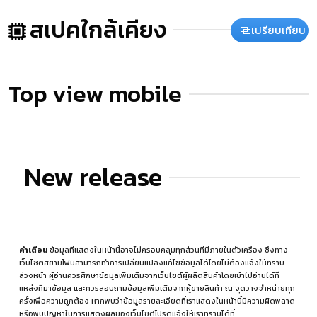
สเปคใกล้เคียง
เปรียบเทียบ
Top view mobile
New release
คำเตือน
ข้อมูลที่แสดงในหน้านี้อาจไม่ครอบคลุมทุกส่วนที่มีภายในตัวเครื่อง ซึ่งทาง
เว็บไซต์สยามโฟนสามารถทำการเปลี่ยนแปลงแก้ไขข้อมูลได้โดยไม่ต้องแจ้งให้ทราบ
ล่วงหน้า ผู้อ่านควรศึกษาข้อมูลเพิ่มเติมจากเว็บไซต์ผู้ผลิตสินค้าโดยเข้าไปอ่านได้ที่
แหล่งที่มาข้อมูล
และควรสอบถามข้อมูลเพิ่มเติมจากผู้ขายสินค้า ณ จุดวางจำหน่ายทุก
ครั้งเพื่อความถูกต้อง หากพบว่าข้อมูลรายละเอียดที่เราแสดงในหน้านี้มีความผิดพลาด
หรือพบปัญหาในการแสดงผลของเว็บไซต์โปรดแจ้งให้เราทราบได้ที่