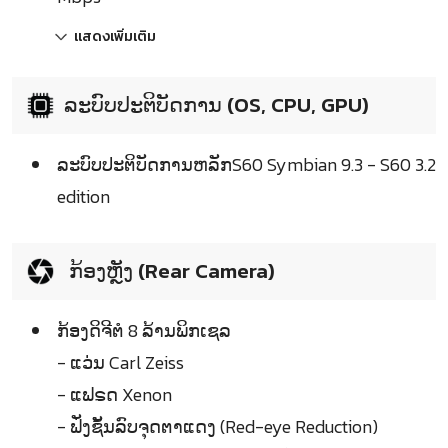
แสดงเพิ่มเติม
ລະບົບປະຕິບັດການ (OS, CPU, GPU)
ລະບົບປະຕິບັດການຫລັກS60 Symbian 9.3 - S60 3.2
edition
ກ້ອງຫຼັງ (Rear Camera)
ກ້ອງດິຈີຕໍ 8 ລ້ານພິກເຊລ
- ແວ່ນ Carl Zeiss
- ແຟຣດ Xenon
- ຟັ່ງຊັ້ນລົບຈຸດຕາແດງ (Red-eye Reduction)