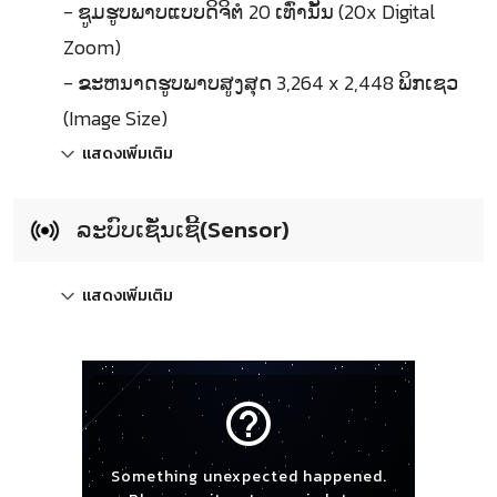
- ຊູມຮູບພາບແບບດິຈິຕໍ 20 ເທົ່ານັ້ນ (20x Digital
Zoom)
- ຂະຫນາດຮູບພາບສູງສຸດ 3,264 x 2,448 ພິກເຊວ
(Image Size)
แสดงเพิ่มเติม
ລະບົບເຊັ່ນເຊີ້(Sensor)
แสดงเพิ่มเติม
help_outline
Something unexpected happened.