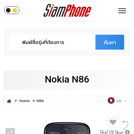
ค้นหา
Nokia N86
Nokia
N86
LO