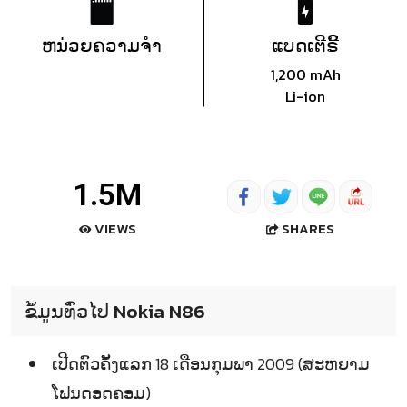
ຫນ່ວຍຄວາມຈຳ
ແບດເຕີຣີ້
1,200 mAh
Li-ion
1.5M
SHARES
VIEWS
ຂໍ້ມູນທົ່ວໄປ Nokia N86
ເປີດຕົວຄັ້ງແລກ 18 ເດືອນກຸມພາ 2009 (ສະຫຍາມ
ໂຟນດອດຄອມ)