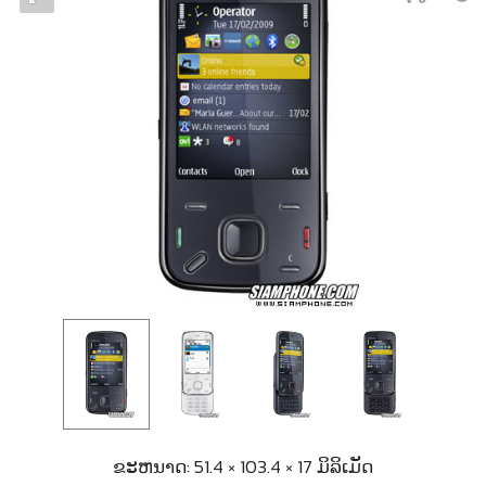
ຂະຫນາດ: 51.4 × 103.4 × 17 ມິລິເມັດ