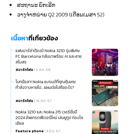
ສະຖານະ ຍົກເລີກ
ວາງຈຳຫນ່າຍ Q2 2009 (ເດືອນເມສາ 52)
เนื้อหา
ที่เกี่ยวข้อง
แฟนบาร์ซ่าต้องมี Nokia 3210 รุ่นพิเศษ
FC Barcelona กลับมาพร้อม AI และลาย
สโมสร
สมาร์ทโฟน
| 5 ส.ค. 68
โบกมือลา! Nokia แบรนด์ที่คุณคุ้นเคย
กำลังจางหายไป...แผนต่อไปคืออะไร?
สมาร์ทโฟน
| 16 ส.ค. 67
Nokia 3210 และ Nokia 215 เวอร์ชั่นปี
2024 อัพเกรดฟีเจอร์ใหม่ เล่นยูทูป ท่องโซ
เชียล
Feature phone
| 4 มิ.ย. 67