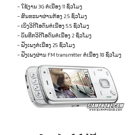
- ໃຊ້ງານ 3G ຕໍ່ເນື່ອງ 11 ຊົ່ວໂມງ
- ສົນທະນາຜ່ານກ້ອງ 2.5 ຊົ່ວໂມງ
- ເບິ່ງວິດີໂອດົນຕໍ່ເນື່ອງ 5.5 ຊົ່ວໂມງ
- ບັນທືກວິດີໂອດົນຕໍ່ເນື່ອງ 2 ຊົ່ວໂມງ
- ຟັງເພງຕໍ່ເນື່ອງ 25 ຊົ່ວໂມງ
- ຟັງເພງຜ່ານ FM transmitter ຕໍ່ເນື່ອງ 18 ຊົ່ວໂມງ