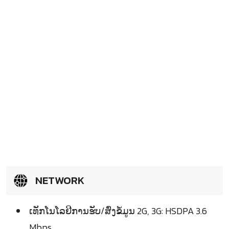
NETWORK
ເທັກໂນໂລຢີການຮັບ/ສົ່ງຂໍ້ມູນ 2G, 3G: HSDPA 3.6
Mbps