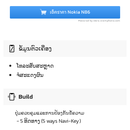
เช็คราคา Nokia N86
Powered by store.siamphone.com
ຂໍ້ມູນຕົວເຄື່ອງ
ໂທລະສັບສະຫຼາດ
ຈໍໍສະແດງຜົນ
Build
ປຸ່ມຄວບຄຸມແລະການປ້ອງກັນຂໍ້ຄວາມ
- 5 ທິດທາງ (5 ways Navi-Key)