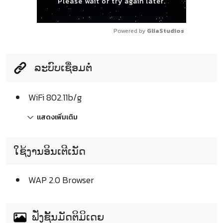
Please wait or try again later.
Powered by 
GliaStudios
ລະບົບເຊື່ອມຕໍ່
WiFi 802.11b/g
แสดงเพิ่มเติม
ໃຊ້ງານອິນເຕີເນັດ
WAP 2.0 Browser
ຟັ່ງຊັ້ນມັດຕິມິເດຍ