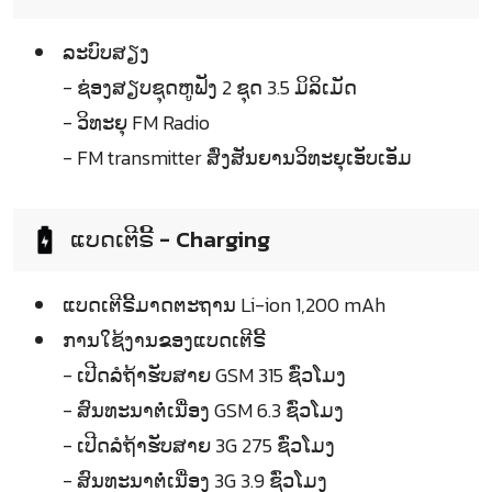
ລະບົບສຽງ
- ຊ່ອງສຽບຊຸດຫູຟັງ 2 ຊຸດ 3.5 ມິລິເມັດ
- ວິທະຍຸ FM Radio
- FM transmitter ສົ່ງສັນຍານວິທະຍຸເອັບເອັມ
ແບດເຕີຣີ້ - Charging
ແບດເຕີຣີ້ມາດຕະຖານ Li-ion 1,200 mAh
ການໃຊ້ງານຂອງແບດເຕີຣີ້
- ເປີດລໍຖ້າຮັບສາຍ GSM 315 ຊົ່ວໂມງ
- ສົນທະນາຕໍ່ເນື່ອງ GSM 6.3 ຊົ່ວໂມງ
- ເປີດລໍຖ້າຮັບສາຍ 3G 275 ຊົ່ວໂມງ
- ສົນທະນາຕໍ່ເນື່ອງ 3G 3.9 ຊົ່ວໂມງ