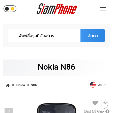
ค้นหา
Nokia N86
Nokia
N86
MS