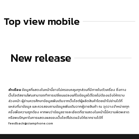
Top view mobile
New release
คำเตือน
ข้อมูลที่แสดงในหน้านี้อาจไม่ครอบคลุมทุกส่วนที่มีภายในตัวเครื่อง ซึ่งทาง
เว็บไซต์สยามโฟนสามารถทำการเปลี่ยนแปลงแก้ไขข้อมูลได้โดยไม่ต้องแจ้งให้ทราบ
ล่วงหน้า ผู้อ่านควรศึกษาข้อมูลเพิ่มเติมจากเว็บไซต์ผู้ผลิตสินค้าโดยเข้าไปอ่านได้ที่
แหล่งที่มาข้อมูล
และควรสอบถามข้อมูลเพิ่มเติมจากผู้ขายสินค้า ณ จุดวางจำหน่ายทุก
ครั้งเพื่อความถูกต้อง หากพบว่าข้อมูลรายละเอียดที่เราแสดงในหน้านี้มีความผิดพลาด
หรือพบปัญหาในการแสดงผลของเว็บไซต์โปรดแจ้งให้เราทราบได้ที่
feedback@siamphone.com