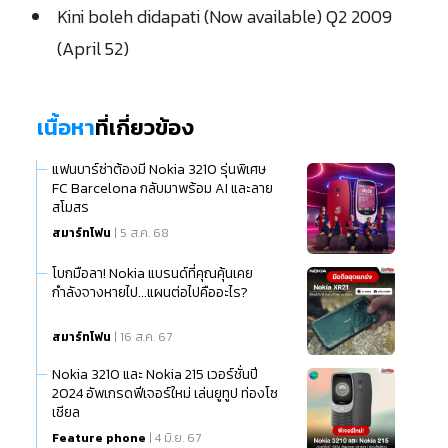
Kini boleh didapati (Now available) Q2 2009
(April 52)
เนื้อหา
ที่เกี่ยวข้อง
แฟนบาร์ซ่าต้องมี Nokia 3210 รุ่นพิเศษ
FC Barcelona กลับมาพร้อม AI และลาย
สโมสร
สมาร์ทโฟน
| 5 ส.ค. 68
โบกมือลา! Nokia แบรนด์ที่คุณคุ้นเคย
กำลังจางหายไป...แผนต่อไปคืออะไร?
สมาร์ทโฟน
| 16 ส.ค. 67
Nokia 3210 และ Nokia 215 เวอร์ชั่นปี
2024 อัพเกรดฟีเจอร์ใหม่ เล่นยูทูป ท่องโซ
เชียล
Feature phone
| 4 มิ.ย. 67