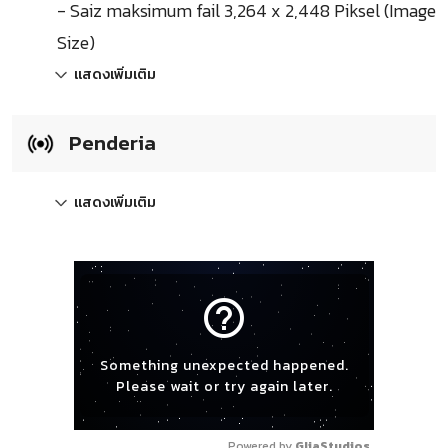
- Saiz maksimum fail 3,264 x 2,448 Piksel (Image
Size)
แสดงเพิ่มเติม
Penderia
แสดงเพิ่มเติม
help_outline
Something unexpected happened.
Please wait or try again later.
Powered by 
GliaStudios