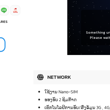
ARES
Something u
Please wait
NETWORK
ໃຊ້ງານ Nano-SIM
ຮອງຮັບ 2 ຊິມກ໊າດ
ເທັກໂນໂລຢີການຮັບ/ສົ່ງຂໍ້ມູນ 3G , 4G