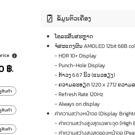
ຂໍ້ມູນຕົວເຄື່ອງ
ໂທລະສັບສະຫຼາດ
ຈໍໍສະແດງຜົນ AMOLED 12bit 68B co
price
- HDR 10+ Display
- Punch-Hole Display
0 ฿.
- ກ້າວງ 6.67 ນິ້ວ (ແນວອຽງ)
- ຄວາມລະອຽດ 1220 x 2712 ຄວາມລະ
ูสินค้า
- Refresh Rate 120Hz
- Always on display
ูสินค้า
ค่าความสว่างหน้าจอ (Display Bright
- ค่าความสว่างสูงสุดเฉพาะจุด (High
ูสินค้า
- ค่าความสว่างสูงสุดของหน้าจอ (Pea