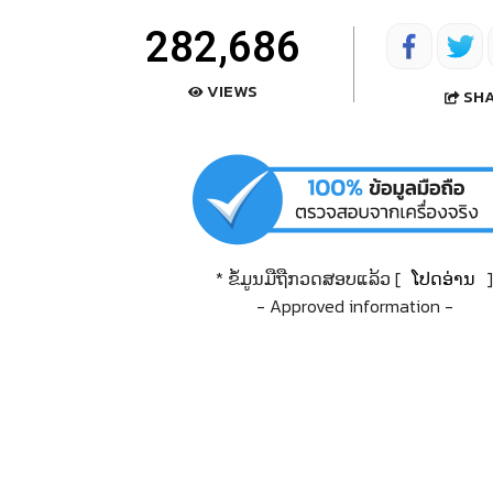
282,686
VIEWS
SH
* ຂໍ້ມູນມືຖືກວດສອບແລ້ວ [
ໂປດອ່ານ
]
- Approved information -