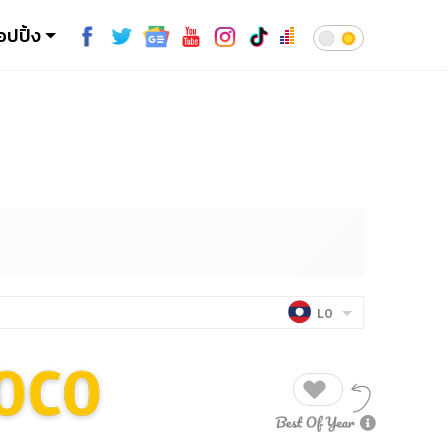
อปปิ้ง
LO