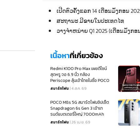
ເປີດຕົວຄັ້ງແລກ 14 ເດືອນມັງກອນ
ສະຖານະ ມີຂາຍໃນປະເທດໄທ
ວາງຈຳຫນ່າຍ Q1 2025 (ເດືອນມັງກອນ
เนื้อหา
ที่เกี่ยวข้อง
Redmi K100 Pro Max เผยดีไซน์
สุดหรู จอ 6.9 นิ้ว กล้อง
Periscope ลุ้นเข้าไทยในชื่อ POCO
เร็วๆ นี้
สมาร์ทโฟน
| 4 ส.ค. 69
POCO M8s 5G สมาร์ตโฟนชิปเซ็ต
Snapdragon 6s Gen 3 เข้าเท
รนด์แบตเตอรี่ใหญ่ 7000mAh
สมาร์ทโฟน
| 26 เม.ย. 69