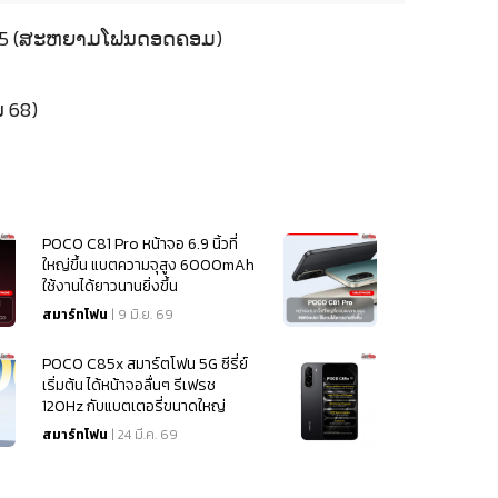
 2025 (ສະຫຍາມໂຟນດອດຄອມ)
 68)
POCO C81 Pro หน้าจอ 6.9 นิ้วที่
ใหญ่ขึ้น แบตความจุสูง 6000mAh
ใช้งานได้ยาวนานยิ่งขึ้น
สมาร์ทโฟน
| 9 มิ.ย. 69
POCO C85x สมาร์ตโฟน 5G ซีรี่ย์
เริ่มต้น ได้หน้าจอลื่นๆ รีเฟรช
120Hz กับแบตเตอรี่ขนาดใหญ่
6300mAh
สมาร์ทโฟน
| 24 มี.ค. 69