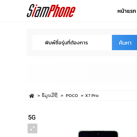
หน้าแรก
ค้นหา
ຂໍ້ມູນມືຖື
POCO
X7 Pro
5G