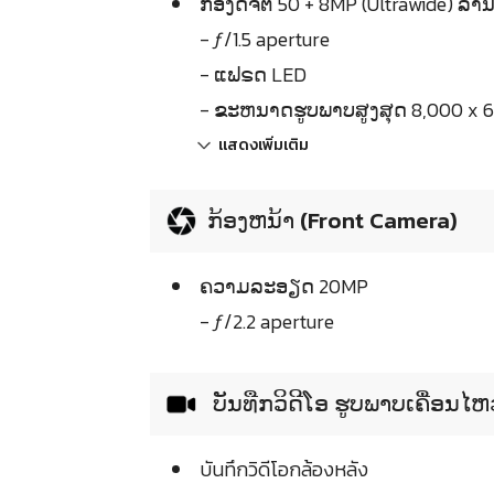
ກ້ອງດິຈີຕໍ 50 + 8MP (Ultrawide) ລ້
- ƒ/1.5 aperture
- ແຟຣດ LED
- ຂະຫນາດຮູບພາບສູງສຸດ 8,000 x 6,
แสดงเพิ่มเติม
ກ້ອງຫນ້າ (Front Camera)
ຄວາມລະອຽດ 20MP
- ƒ/2.2 aperture
ບັນທືກວິດີໂອ ຮູບພາບເຄື່ອນໄ
บันทึกวิดีโอกล้องหลัง