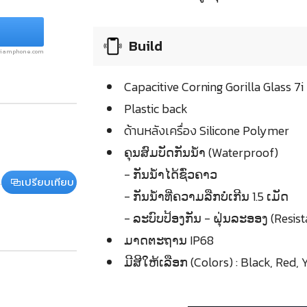
Build
.siamphone.com
Capacitive Corning Gorilla Glass 7i
Plastic back
ด้านหลังเครื่อง Silicone Polymer
ຄຸນສົມບັດກັນນ້ຳ (Waterproof)
- ກັນນ້ຳໄດ້ຊົ່ວຄາວ
เปรียบเทียบ
- ກັນນ້ຳທີ່ຄວາມລືກບໍ່ເກີນ 1.5 ເມັດ
- ລະບົບປ້ອງກັນ - ຝຸ່ນລະອອງ (Resist
ມາດຕະຖານ IP68
ມີສີໃຫ້ເລືອກ (Colors) : Black, Red, 