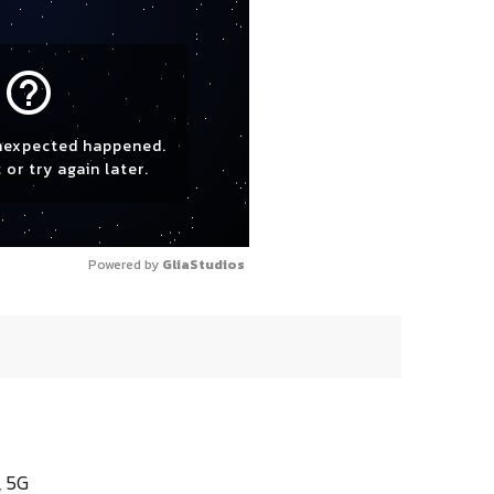
help_outline
nexpected happened.
 or try again later.
Powered by 
GliaStudios
, 5G