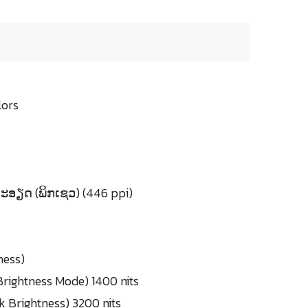
lors
ອຽດ (ພິກເຊວ) (446 ppi)
ness)
 Brightness Mode) 1400 nits
k Brightness) 3200 nits