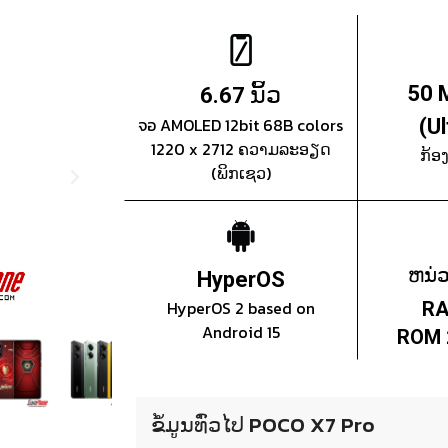
ນິ້ວ
50 
6.67
จอ AMOLED 12bit 68B colors
(U
1220 x 2712 ຄວາມລະອຽດ
ກ້ອ
(ພິກເຊວ)
ຫນ່
HyperOS
HyperOS 2 based on
RA
Android 15
ROM 
ຂໍ້ມູນທົ່ວໄປ POCO X7 Pro