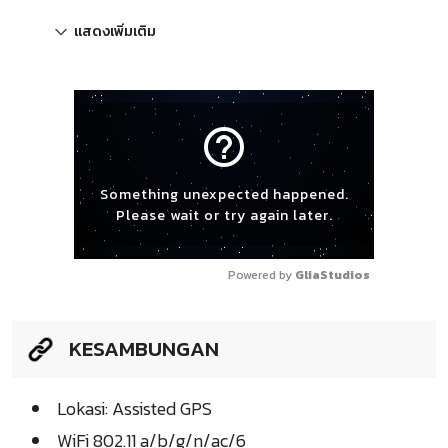
แสดงเพิ่มเติม
help_outline
Something unexpected happened.
Please wait or try again later.
Powered by 
GliaStudios
KESAMBUNGAN
Lokasi: Assisted GPS
WiFi 802.11 a/b/g/n/ac/6