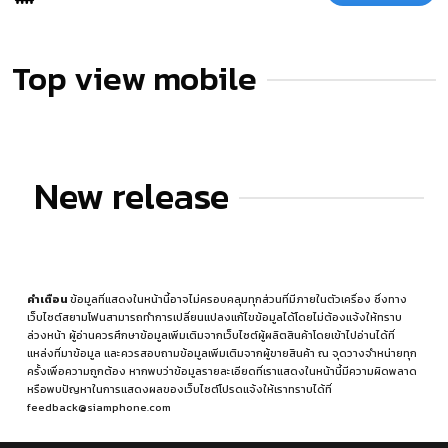
Top view mobile
New release
คำเตือน
ข้อมูลที่แสดงในหน้านี้อาจไม่ครอบคลุมทุกส่วนที่มีภายในตัวเครื่อง ซึ่งทาง
เว็บไซต์สยามโฟนสามารถทำการเปลี่ยนแปลงแก้ไขข้อมูลได้โดยไม่ต้องแจ้งให้ทราบ
ล่วงหน้า ผู้อ่านควรศึกษาข้อมูลเพิ่มเติมจากเว็บไซต์ผู้ผลิตสินค้าโดยเข้าไปอ่านได้ที่
แหล่งที่มาข้อมูล
และควรสอบถามข้อมูลเพิ่มเติมจากผู้ขายสินค้า ณ จุดวางจำหน่ายทุก
ครั้งเพื่อความถูกต้อง หากพบว่าข้อมูลรายละเอียดที่เราแสดงในหน้านี้มีความผิดพลาด
หรือพบปัญหาในการแสดงผลของเว็บไซต์โปรดแจ้งให้เราทราบได้ที่
feedback@siamphone.com