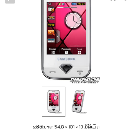
ຂະຫນາດ: 54.8 × 101 × 13 ມິລິເມັດ