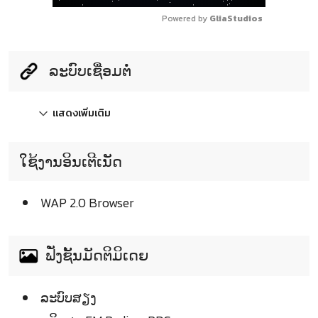
Powered by 
GliaStudios
ລະບົບເຊື່ອມຕໍ່
แสดงเพิ่มเติม
ໃຊ້ງານອິນເຕີເນັດ
WAP 2.0 Browser
ຟັ່ງຊັ້ນມັດຕິມິເດຍ
ລະບົບສຽງ