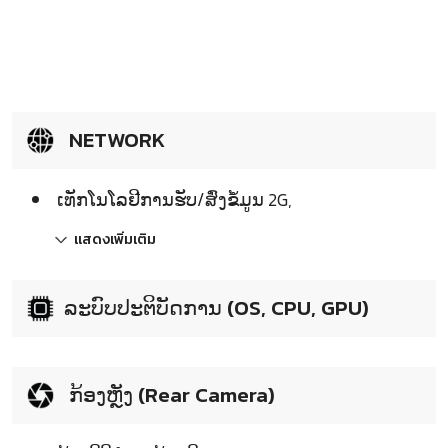
NETWORK
ເທັກໂນໂລຢີການຮັບ/ສົ່ງຂໍ້ມູນ 2G,
แสดงเพิ่มเติม
ລະບົບປະຕິບັດການ (OS, CPU, GPU)
ກ້ອງຫຼັງ (Rear Camera)