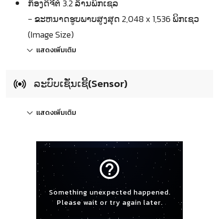
ກ້ອງດິຈີຕໍ 3.2 ລ້ານພິກເຊລ
- ຂະຫນາດຮູບພາບສູງສຸດ 2,048 x 1,536 ພິກເຊວ
(Image Size)
แสดงเพิ่มเติม
ລະບົບເຊັ່ນເຊີ້(Sensor)
แสดงเพิ่มเติม
help_outline
Something unexpected happened.
Please wait or try again later.