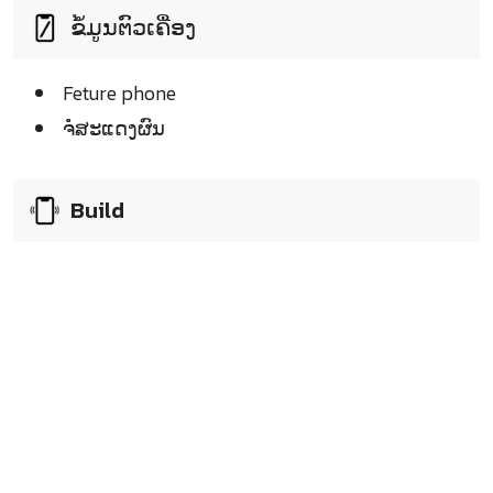
ຂໍ້ມູນຕົວເຄື່ອງ
Feture phone
ຈໍໍສະແດງຜົນ
Build