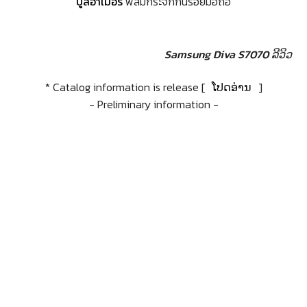
บูลอาเมอร์
ฟิล์มกระจกกันรอยมือถือ
Samsung Diva S7070 ລີວິວ
* Catalog information is release [
ໂປດອ່ານ
]
- Preliminary information -