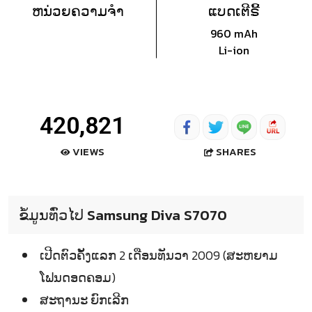
ຫນ່ວຍຄວາມຈຳ
ແບດເຕີຣີ້
960 mAh
Li-ion
420,821
SHARES
VIEWS
ຂໍ້ມູນທົ່ວໄປ Samsung Diva S7070
ເປີດຕົວຄັ້ງແລກ 2 ເດືອນທັນວາ 2009 (ສະຫຍາມ
ໂຟນດອດຄອມ)
ສະຖານະ ຍົກເລີກ