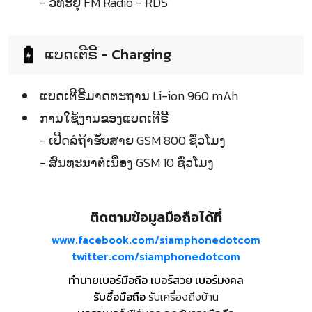
- ວິທະຍຸ FM Radio - RDS
ແບດເຕີຣີ້ - Charging
ແບດເຕີຣີ້ມາດຕະຖານ Li-ion 960 mAh
ການໃຊ້ງານຂອງແບດເຕີຣີ້
- ເປີດລໍຖ້າຮັບສາຍ GSM 800 ຊົ່ວໂມງ
- ສົນທະນາຕໍ່ເນື່ອງ GSM 10 ຊົ່ວໂມງ
ติดตามข้อมูลมือถือได้ที่
www.facebook.com/siamphonedotcom
twitter.com/siamphonedotcom
ทำนายเบอร์มือถือ เบอร์สวย เบอร์มงคล
รับซื้อมือถือ
รับเครื่องถึงบ้าน