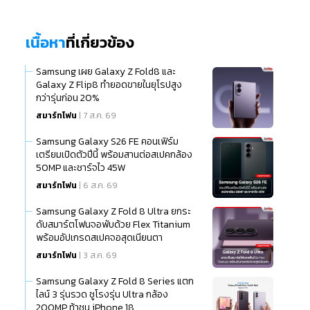
เนื้อหา
ที่เกี่ยวข้อง
Samsung เผย Galaxy Z Fold8 และ
Galaxy Z Flip8 ทำยอดขายในยุโรปสูง
กว่ารุ่นก่อน 20%
สมาร์ทโฟน
| 7 ส.ค. 69
Samsung Galaxy S26 FE คอนเฟิร์ม
เตรียมเปิดตัวปีนี้ พร้อมสานต่อสเปคกล้อง
50MP และชาร์จไว 45W
สมาร์ทโฟน
| 6 ส.ค. 69
Samsung Galaxy Z Fold 8 Ultra ยกระ
ดับสมาร์ตโฟนจอพับด้วย Flex Titanium
พร้อมอัปเกรดสเปคจอสุดเนียนตา
สมาร์ทโฟน
| 3 ส.ค. 69
Samsung Galaxy Z Fold 8 Series แตก
ไลน์ 3 รุ่นรวด ชูโรงรุ่น Ultra กล้อง
200MP ท้าชน iPhone 18