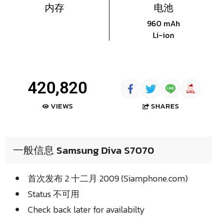
内存
电池
960 mAh
Li-ion
420,820
SHARES
VIEWS
一般信息 Samsung Diva S7070
首次发布 2 十二月 2009 (Siamphone.com)
Status 不可用
Check back later for availabilty