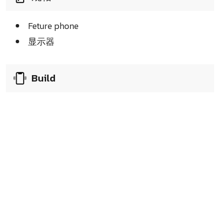
Feture phone
显示器
Build