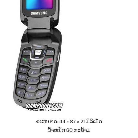
ຂະຫນາດ: 44 × 87 × 21 ມິລິເມັດ
ນ້ຳຫນັກ 80 ກະລ້າມ