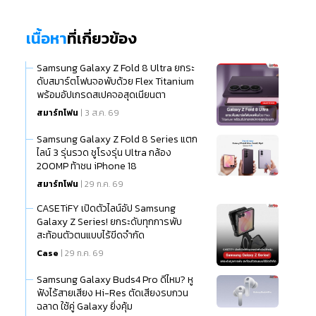
เนื้อหา
ที่เกี่ยวข้อง
Samsung Galaxy Z Fold 8 Ultra ยกระ
ดับสมาร์ตโฟนจอพับด้วย Flex Titanium
พร้อมอัปเกรดสเปคจอสุดเนียนตา
สมาร์ทโฟน
| 3 ส.ค. 69
Samsung Galaxy Z Fold 8 Series แตก
ไลน์ 3 รุ่นรวด ชูโรงรุ่น Ultra กล้อง
200MP ท้าชน iPhone 18
สมาร์ทโฟน
| 29 ก.ค. 69
CASETiFY เปิดตัวไลน์อัป Samsung
Galaxy Z Series! ยกระดับทุกการพับ
สะท้อนตัวตนแบบไร้ขีดจำกัด
Case
| 29 ก.ค. 69
Samsung Galaxy Buds4 Pro ดีไหม? หู
ฟังไร้สายเสียง Hi-Res ตัดเสียงรบกวน
ฉลาด ใช้คู่ Galaxy ยิ่งคุ้ม