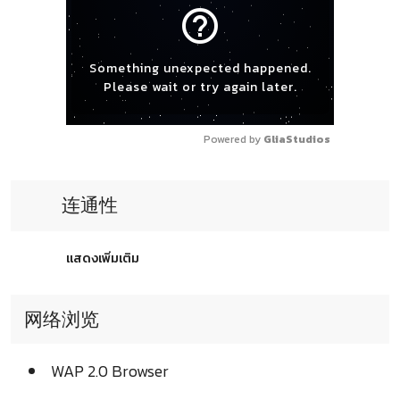
help_outline
Something unexpected happened.
Please wait or try again later.
Powered by 
GliaStudios
连通性
แสดงเพิ่มเติม
网络浏览
WAP 2.0 Browser