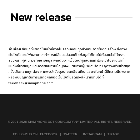
New release
คำเตือน
ข้อมูลที่แสดงในหน้านี้อาจไม่ครอบคลุมทุกส่วนที่มีภายในตัวเครื่อง ซึ่งทาง
เว็บไซต์สยามโฟนสามารถทำการเปลี่ยนแปลงแก้ไขข้อมูลได้โดยไม่ต้องแจ้งให้ทราบ
ล่วงหน้า ผู้อ่านควรศึกษาข้อมูลเพิ่มเติมจากเว็บไซต์ผู้ผลิตสินค้าโดยเข้าไปอ่านได้ที่
แหล่งที่มาข้อมูล
และควรสอบถามข้อมูลเพิ่มเติมจากผู้ขายสินค้า ณ จุดวางจำหน่ายทุก
ครั้งเพื่อความถูกต้อง หากพบว่าข้อมูลรายละเอียดที่เราแสดงในหน้านี้มีความผิดพลาด
หรือพบปัญหาในการแสดงผลของเว็บไซต์โปรดแจ้งให้เราทราบได้ที่
feedback@siamphone.com
© 2001-2026 SIAMPHONE DOT COM COMPANY LIMITED. ALL RIGHTS RESERVED.
FOLLOW US ON
FACEBOOK
|
TWITTER
|
INSTAGRAM
|
TIKTOK