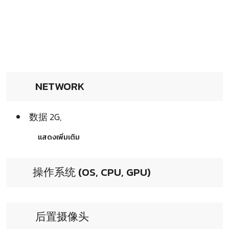
NETWORK
数据 2G,
แสดงเพิ่มเติม
操作系统 (OS, CPU, GPU)
后置摄像头