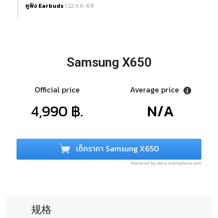
หูฟัง Earbuds
| 22 ก.ค. 69
Samsung X650
Official price
Average price
4,990 ฿.
N/A
เช็คราคา Samsung X650
Powered by store.siamphone.com
规格