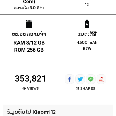
Core)
12
ຄວາມໄວ 3.0 GHz
ຫນ່ວຍຄວາມຈຳ
ແບດເຕີຣີ້
4,500 mAh
RAM 8/12 GB
67W
ROM 256 GB
353,821
SHARES
VIEWS
ຂໍ້ມູນທົ່ວໄປ Xiaomi 12