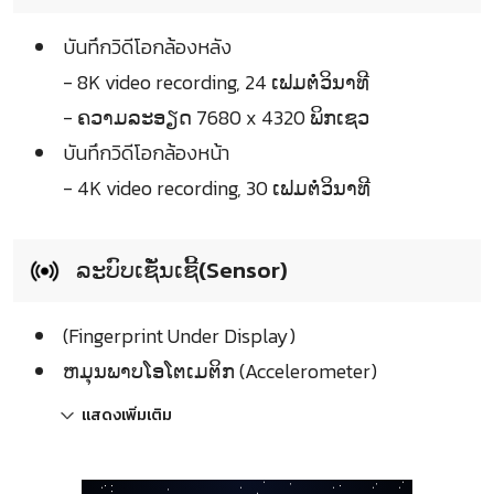
บันทึกวิดีโอกล้องหลัง
- 8K video recording, 24 ເຟມຕໍ່ວິນາທີ
- ຄວາມລະອຽດ 7680 x 4320 ພິກເຊວ
บันทึกวิดีโอกล้องหน้า
- 4K video recording, 30 ເຟມຕໍ່ວິນາທີ
ລະບົບເຊັ່ນເຊີ້(Sensor)
(Fingerprint Under Display)
ຫມຸນພາບໂອໂຕເມຕິກ (Accelerometer)
แสดงเพิ่มเติม