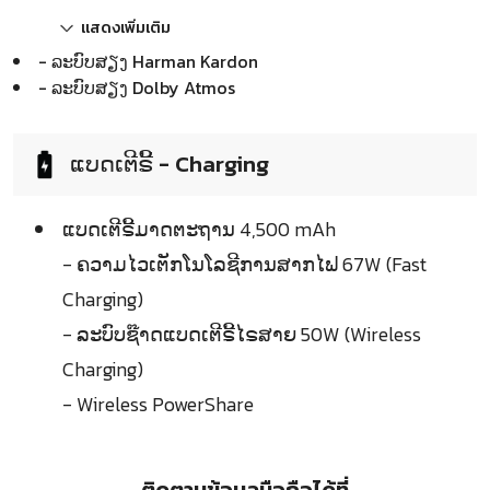
แสดงเพิ่มเติม
- ລະບົບສຽງ Harman Kardon
- ລະບົບສຽງ Dolby Atmos
ແບດເຕີຣີ້ - Charging
ແບດເຕີຣີ້ມາດຕະຖານ 4,500 mAh
- ຄວາມໄວເຕັກໂນໂລຊີການສາກໄຟ 67W (Fast
Charging)
- ລະບົບຊ໊າດແບດເຕີຣີ້ໄຣສາຍ 50W (Wireless
Charging)
- Wireless PowerShare