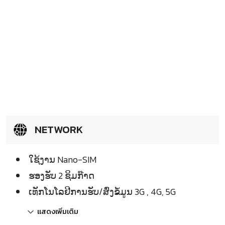
NETWORK
ໃຊ້ງານ Nano-SIM
ຮອງຮັບ 2 ຊິມກ໊າດ
ເທັກໂນໂລຢີການຮັບ/ສົ່ງຂໍ້ມູນ 3G , 4G, 5G
แสดงเพิ่มเติม