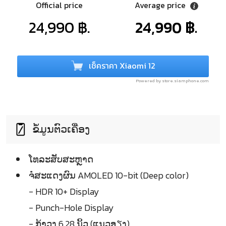
Official price
Average price
24,990 ฿.
24,990 ฿.
เช็คราคา Xiaomi 12
Powered by store.siamphone.com
ຂໍ້ມູນຕົວເຄື່ອງ
ໂທລະສັບສະຫຼາດ
ຈໍໍສະແດງຜົນ AMOLED 10-bit (Deep color)
- HDR 10+ Display
- Punch-Hole Display
- ກ້າວງ 6.28 ນິ້ວ (ແນວອຽງ)