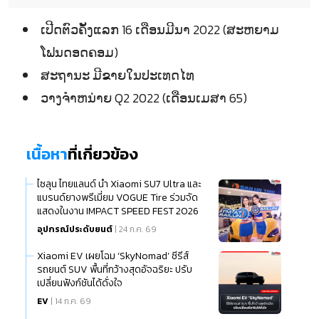
ເປີດຕົວຄັ້ງແລກ 16 ເດືອນມີນາ 2022 (ສະຫຍາມ
ໂຟນດອດຄອມ)
ສະຖານະ ມີຂາຍໃນປະເທດໄທ
ວາງຈຳຫນ່າຍ Q2 2022 (ເດືອນເມສາ 65)
เนื้อหา
ที่เกี่ยวข้อง
ไซลุน ไทยแลนด์ นำ Xiaomi SU7 Ultra และ
แบรนด์ยางพรีเมี่ยม VOGUE Tire ร่วมจัด
แสดงในงาน IMPACT SPEED FEST 2026
อุปกรณ์ประดับยนต์
| 24 ก.ค. 69
Xiaomi EV เผยโฉม ‘SkyNomad’ ซีรีส์
รถยนต์ SUV พื้นที่กว้างสุดอัจฉริยะ ปรับ
เปลี่ยนฟังก์ชันได้ดั่งใจ
EV
| 14 ก.ค. 69