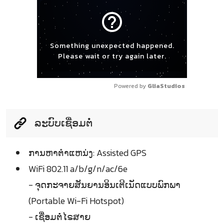
help_outline
Something unexpected happened.
Please wait or try again later.
Powered by 
GliaStudios
ລະບົບເຊື່ອມຕໍ່
ການຫາຕຳແຫນ່ງ: Assisted GPS
WiFi 802.11 a/b/g/n/ac/6e
- ຈຸດກະຈາຍສັນຍານອິນເຕີເນັດແບບພົກພາ
(Portable Wi-Fi Hotspot)
- ເຊື່ອມຕໍ່ໄຣສາຍ