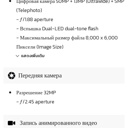
Цифровая камера 50MP + 13MP (Ultrawide) + 5MP
(Telephoto)
- ƒ/1.88 aperture
- Вспышка Dual-LED dual-tone flash
- Максимальный размер файла 8,000 x 6,000
Пиксели (Image Size)
แสดงเพิ่มเติม
Передняя камера
Разрешение 32MP
- ƒ/2.45 aperture
Запись анимированного видео