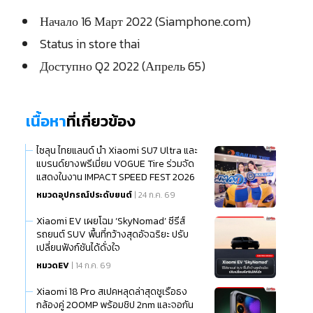
Начало 16 Март 2022 (Siamphone.com)
Status in store thai
Доступно Q2 2022 (Апрель 65)
เนื้อหา
ที่เกี่ยวข้อง
ไซลุน ไทยแลนด์ นำ Xiaomi SU7 Ultra และ
แบรนด์ยางพรีเมี่ยม VOGUE Tire ร่วมจัด
แสดงในงาน IMPACT SPEED FEST 2026
หมวดอุปกรณ์ประดับยนต์
| 24 ก.ค. 69
Xiaomi EV เผยโฉม ‘SkyNomad’ ซีรีส์
รถยนต์ SUV พื้นที่กว้างสุดอัจฉริยะ ปรับ
เปลี่ยนฟังก์ชันได้ดั่งใจ
หมวดEV
| 14 ก.ค. 69
Xiaomi 18 Pro สเปคหลุดล่าสุดชูเรือธง
กล้องคู่ 200MP พร้อมชิป 2nm และจอกัน