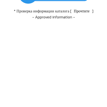
* Проверка информации каталога [
Прочтите
]
- Approved information -