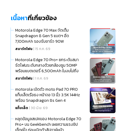
เนื้อหา
ที่เกี่ยวข้อง
Motorola Edge 70 Max จัดเต็ม
Snapdragon 8 Gen 5 แบตฯ อึด
7,100mAh รองรับชาร์จ 90W
สมาร์ทโฟน
| 15 ก.ค. 69
Motorola Edge 70 Pro+ ยกระดับสมา
ร์ตโฟนระดับกลางด้วยกล้องซูม 50MP
พร้อมแบตเตอรี่ 6,500mAh ในงบไม่ถึง
20,000 บาท
สมาร์ทโฟน
| 1 ก.ค. 69
motorola เปิดตัว moto Pad 70 PRO
แท็บเล็ตเรือธง หน้าจอ 13 นิ้ว 3.5K 144Hz
พร้อม Snapdragon 8s Gen 4
แท็บเล็ต
| 30 มิ.ย. 69
หลุดข้อมูลสเปคของ Motorola Edge 70
Pro+ บน Geekbench เผยความแรงชิป
เซ็ตคู่ใจ ก่อนเปิดตัวสัปดาห์หน้า