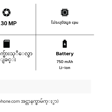
ไม่ระบุข้อมูล cpu
.30 MP
က္မ်ားသုိေလွာ
Battery
္ျခင္း
750 mAh
Li-ion
hone.com အင္တာနက္စာမ်က္ႏွာ)