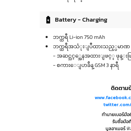
Battery - Charging
ဘက္ထရီ Li-ion 750 mAh
ဘက္ထရီအသံုးျပဳထားသည့္ပမာဏ
- အဆင္သင့္အေနအထားျဖင့္ ဖုန္းဖြင့္ထ
- စကားေျပာခ်ိန္ GSM 3 နာရီ
ติดตามข้
www.facebook.
twitter.co
ทำนายเบอร์มือ
รับซื้อมือถ
บูลอาเมอร์
ฟิ