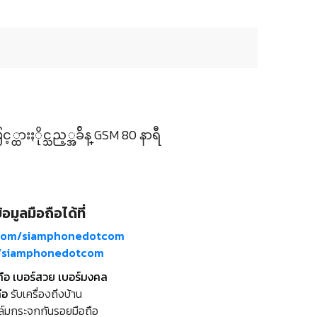
ားႏိုင္သည့္အခ်ိန္ GSM 80 နာရီ
อมูลมือถือได้ที่
com/siamphonedotcom
m/siamphonedotcom
ถือ เบอร์สวย เบอร์มงคล
ือ
รับเครื่องถึงบ้าน
ล์มกระจกกันรอยมือถือ