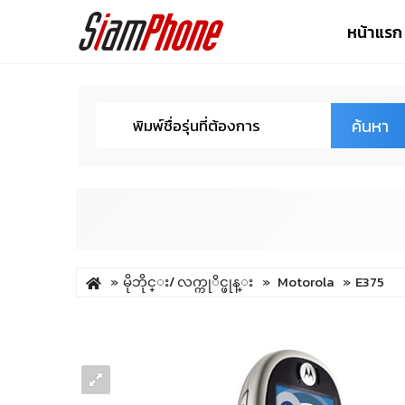
หน้าแรก
ค้นหา
မိုဘိုင္း/ လက္ကုိင္ဖုန္း
Motorola
E375