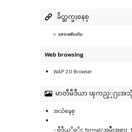
ခ်ိတ္ဆက္မႈစနစ္
แสดงเพิ่มเติม
Web browsing
WAP 2.0 Browser
မာတီမီဒီယာ ၾကည့္႐ႈအသုံးျပ
အသံစနစ္
- ဗီဒီယုိဖုိင္ format/အမ်ဳိးအစား :