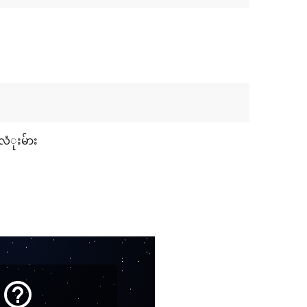
လံုးမ်ား
help_outline