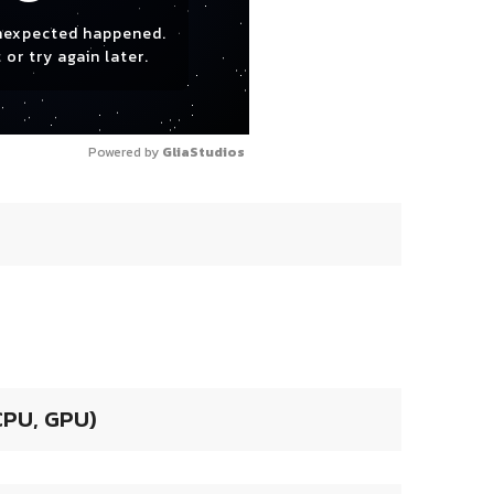
nexpected happened.
 or try again later.
Powered by 
GliaStudios
 CPU, GPU)