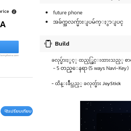
price
future phone
/A
အခ်က္အလက္မ်ားျပမ်က္ႏွာျပင္
Build
.siamphone.com
ခလုပ္မ်ားႏွင့္ ထည့္သြင္းထားသည့္ စာ
- 5 တည္ေနရာ (5 ways Navi-Key)
- ထိန္းခ်ဳပ္သည့္ ခလုတ္မ်ား JoyStick
เปรียบเทียบ