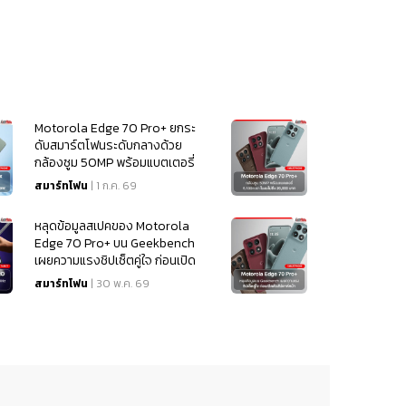
Motorola Edge 70 Pro+ ยกระ
ดับสมาร์ตโฟนระดับกลางด้วย
กล้องซูม 50MP พร้อมแบตเตอรี่
6,500mAh ในงบไม่ถึง 20,000
สมาร์ทโฟน
| 1 ก.ค. 69
บาท
หลุดข้อมูลสเปคของ Motorola
Edge 70 Pro+ บน Geekbench
เผยความแรงชิปเซ็ตคู่ใจ ก่อนเปิด
ตัวสัปดาห์หน้า
สมาร์ทโฟน
| 30 พ.ค. 69