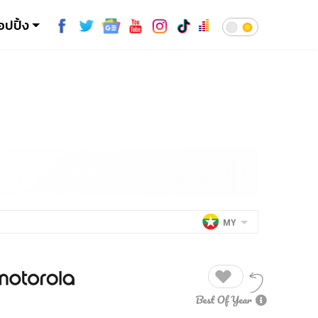
อปปิ้ง
MY