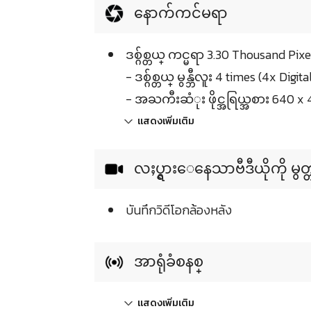
နောက်ကင်မရာ
ဒစ္ဂ်စ္တယ္ ကင္မရာ 3.30 Thousand Pixe
- ဒစ္ဂ်စ္တယ္ မွန္ဘီလူး 4 times (4x Digi
- အႀကီးဆံုး ဖိုင္အရြယ္အစား 640 x 
แสดงเพิ่มเติม
လႈပ္ရွားေနေသာဗီဒီယိုကို မွတ္
บันทึกวิดีโอกล้องหลัง
အာရုံခံစနစ္
แสดงเพิ่มเติม