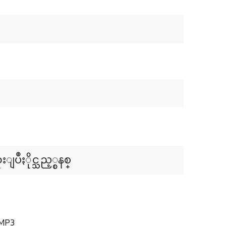
ဳႏိုင္သည့္စနစ္
 MP3