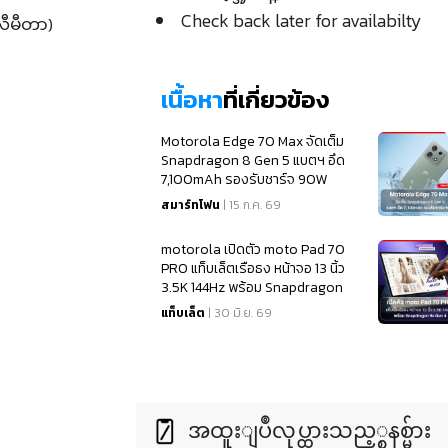
Check back later for availabilty
လီမီတာ)
เนื้อหา
ที่เกี่ยวข้อง
Motorola Edge 70 Max จัดเต็ม
Snapdragon 8 Gen 5 แบตฯ อึด
7,100mAh รองรับชาร์จ 90W
สมาร์ทโฟน
| 15 ก.ค. 69
motorola เปิดตัว moto Pad 70
PRO แท็บเล็ตเรือธง หน้าจอ 13 นิ้ว
3.5K 144Hz พร้อม Snapdragon
8s Gen 4
แท็บเล็ต
| 30 มิ.ย. 69
အထူးျပဳလုပ္ထားသည့္စနစ္မ်ား