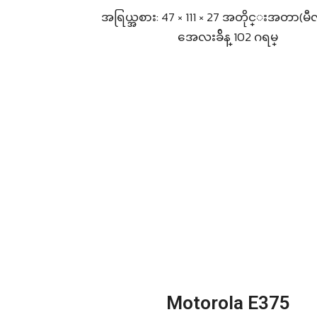
အရြယ္အစား: 47 × 111 × 27 အတိုင္းအတာ(မီ
အေလးခ်ိန္ 102 ဂရမ္
Motorola E375