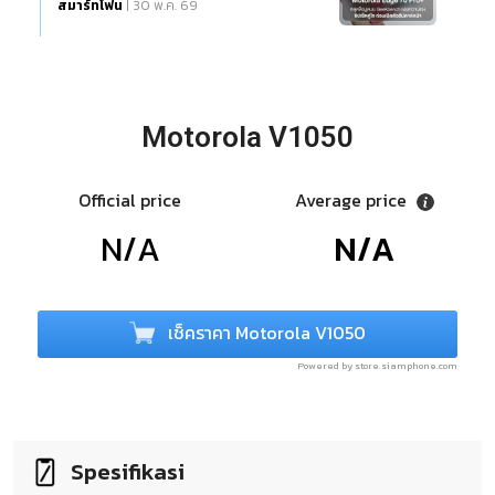
สมาร์ทโฟน
| 30 พ.ค. 69
Motorola V1050
Official price
Average price
N/A
N/A
เช็คราคา Motorola V1050
Powered by store.siamphone.com
Spesifikasi