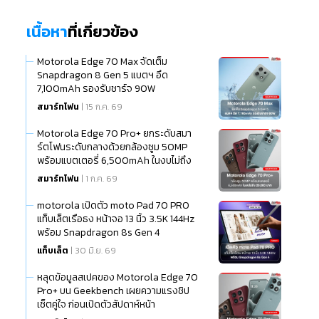
เนื้อหา
ที่เกี่ยวข้อง
Motorola Edge 70 Max จัดเต็ม
Snapdragon 8 Gen 5 แบตฯ อึด
7,100mAh รองรับชาร์จ 90W
สมาร์ทโฟน
| 15 ก.ค. 69
Motorola Edge 70 Pro+ ยกระดับสมา
ร์ตโฟนระดับกลางด้วยกล้องซูม 50MP
พร้อมแบตเตอรี่ 6,500mAh ในงบไม่ถึง
20,000 บาท
สมาร์ทโฟน
| 1 ก.ค. 69
motorola เปิดตัว moto Pad 70 PRO
แท็บเล็ตเรือธง หน้าจอ 13 นิ้ว 3.5K 144Hz
พร้อม Snapdragon 8s Gen 4
แท็บเล็ต
| 30 มิ.ย. 69
หลุดข้อมูลสเปคของ Motorola Edge 70
Pro+ บน Geekbench เผยความแรงชิป
เซ็ตคู่ใจ ก่อนเปิดตัวสัปดาห์หน้า