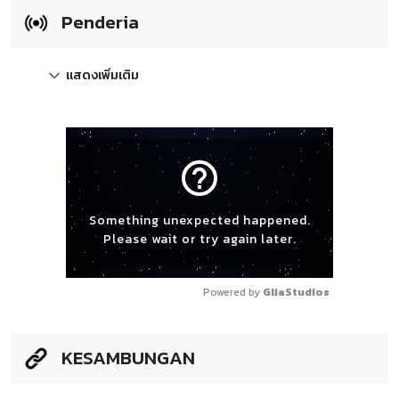
Penderia
แสดงเพิ่มเติม
help_outline
Something unexpected happened.
Please wait or try again later.
Powered by 
GliaStudios
KESAMBUNGAN