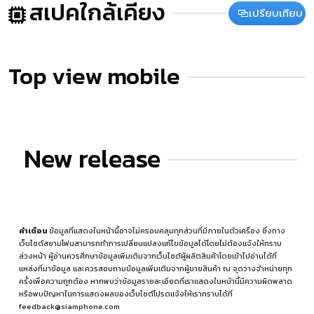
สเปคใกล้เคียง
เปรียบเทียบ
Top view mobile
New release
คำเตือน
ข้อมูลที่แสดงในหน้านี้อาจไม่ครอบคลุมทุกส่วนที่มีภายในตัวเครื่อง ซึ่งทาง
เว็บไซต์สยามโฟนสามารถทำการเปลี่ยนแปลงแก้ไขข้อมูลได้โดยไม่ต้องแจ้งให้ทราบ
ล่วงหน้า ผู้อ่านควรศึกษาข้อมูลเพิ่มเติมจากเว็บไซต์ผู้ผลิตสินค้าโดยเข้าไปอ่านได้ที่
แหล่งที่มาข้อมูล
และควรสอบถามข้อมูลเพิ่มเติมจากผู้ขายสินค้า ณ จุดวางจำหน่ายทุก
ครั้งเพื่อความถูกต้อง หากพบว่าข้อมูลรายละเอียดที่เราแสดงในหน้านี้มีความผิดพลาด
หรือพบปัญหาในการแสดงผลของเว็บไซต์โปรดแจ้งให้เราทราบได้ที่
feedback@siamphone.com