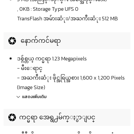
, 0KB : Storage Type UFS 0
TransFlash အမ်ားဆံုး/အႀကီးဆံုး 512 MB
နောက်ကင်မရာ
ဒစ္ဂ်စ္တယ္ ကင္မရာ 1.23 Megapixels
- မီးေရာင္
- အႀကီးဆံုး ဖိုင္အရြယ္အစား 1,600 x 1,200 Pixels
(Image Size)
แสดงเพิ่มเติม
ကင္မရာ အေရွ႕မ်က္ႏွာျပင္