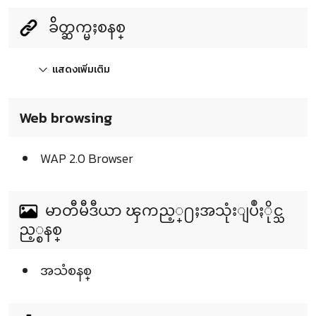
ခ်ိတ္ဆက္မႈစနစ္
แสดงเพิ่มเติม
Web browsing
WAP 2.0 Browser
မာတီမီဒီယာ ၾကည့္႐ႈအသုံးျပဳႏိုင္သ
ည့္စနစ္
အသံစနစ္