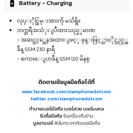
Battery - Charging
လုပ္ႏိုင္စြမ္းအားကို မသိရွိ။
ဘက္ထရီအသံုးျပဳထားသည့္ပမာဏ
- အဆင္သင့္အေနအထားျဖင့္ ဖုန္းဖြင့္ထားႏိုင္သည့္အ
ခ်ိန္ GSM 230 နာရီ
- စကားေျပာခ်ိန္ GSM 120 မိနစ္
ติดตามข้อมูลมือถือได้ที่
www.facebook.com/siamphonedotcom
twitter.com/siamphonedotcom
ทำนายเบอร์มือถือ เบอร์สวย เบอร์มงคล
รับซื้อมือถือ
รับเครื่องถึงบ้าน
บูลอาเมอร์
ฟิล์มกระจกกันรอยมือถือ