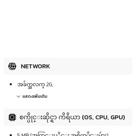
NETWORK
အခ်က္အလက္ 2G,
แสดงเพิ่มเติม
စက္ပိုင္းဆိုင္ရာ ကိရိယာ (OS, CPU, GPU)
5 MB (အတြင္းပုိင္း အစိတ္အပိုင္းမ်ား)