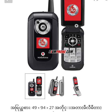
အရြယ္အစား: 49 × 94 × 27 အတိုင္းအတာ(မီလီမီတာ)