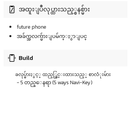
အထူးျပဳလုပ္ထားသည့္စနစ္မ်ား
future phone
အခ်က္အလက္မ်ားျပမ်က္ႏွာျပင္
Build
ခလုပ္မ်ားႏွင့္ ထည့္သြင္းထားသည့္ စာလံုးမ်ား
- 5 တည္ေနရာ (5 ways Navi-Key)