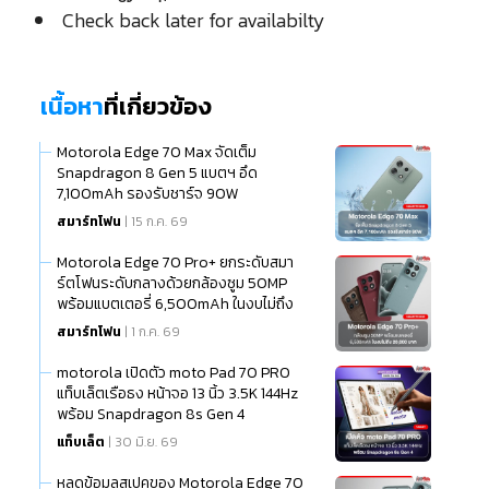
Check back later for availabilty
เนื้อหา
ที่เกี่ยวข้อง
Motorola Edge 70 Max จัดเต็ม
Snapdragon 8 Gen 5 แบตฯ อึด
7,100mAh รองรับชาร์จ 90W
สมาร์ทโฟน
| 15 ก.ค. 69
Motorola Edge 70 Pro+ ยกระดับสมา
ร์ตโฟนระดับกลางด้วยกล้องซูม 50MP
พร้อมแบตเตอรี่ 6,500mAh ในงบไม่ถึง
20,000 บาท
สมาร์ทโฟน
| 1 ก.ค. 69
motorola เปิดตัว moto Pad 70 PRO
แท็บเล็ตเรือธง หน้าจอ 13 นิ้ว 3.5K 144Hz
พร้อม Snapdragon 8s Gen 4
แท็บเล็ต
| 30 มิ.ย. 69
หลุดข้อมูลสเปคของ Motorola Edge 70