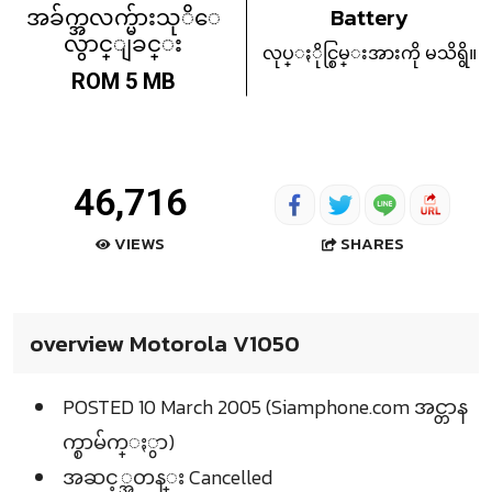
အခ်က္အလက္မ်ားသုိေ
Battery
လွာင္ျခင္း
လုပ္ႏိုင္စြမ္းအားကို မသိရွိ။
ROM 5 MB
46,716
SHARES
VIEWS
overview Motorola V1050
POSTED 10 March 2005 (Siamphone.com အင္တာန
က္စာမ်က္ႏွာ)
အဆင့္အတန္း Cancelled