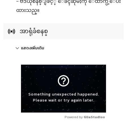
- ဗီဒီယိုစနစ္ျဖင့္ ေခၚဆိုမႈကို ေထာက္ပံ့ေပး
ထားသည္။
အာရုံခံစနစ္
แสดงเพิ่มเติม
help_outline
Something unexpected happened.
Please wait or try again later.
Powered by 
GliaStudios