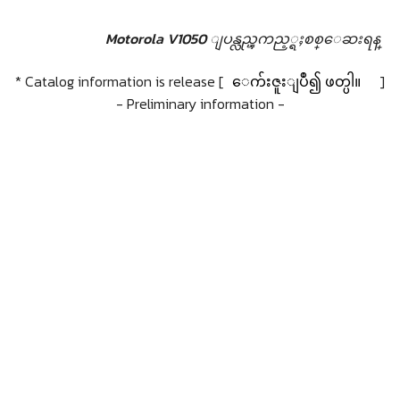
Motorola V1050 ျပန္လည္ၾကည့္ရႈစစ္ေဆးရန္
* Catalog information is release [
ေက်းဇူးျပဳ၍ ဖတ္ပါ။
]
- Preliminary information -