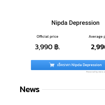
Nipda Depression
Official price
Average 
3,990 ฿.
2,99
เช็คราคา Nipda Depression
Powered by store
News