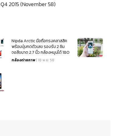
e) Q4 2015 (November 58)
Nipda Arctic มือถือทรงคลาสสิค
พร้อมปุ่มกดตัวเลข รองรับ 2 ซิม
จอสีขนาด 2.7 นิ้ว กล้องหมุนได้ 180
องศา
กล้องถ่ายภาพ
| 18 พ.ย. 58