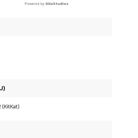
Powered by 
GliaStudios
U)
 (KitKat)