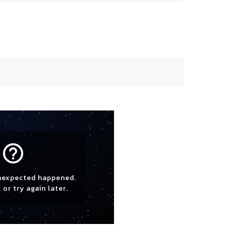
help_outline
nexpected happened.
 or try again later.