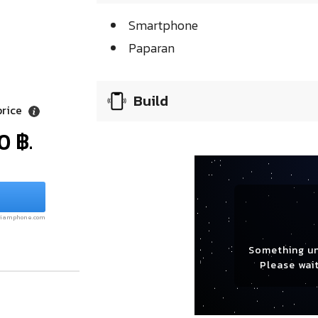
Smartphone
Paparan
Build
price
0 ฿.
.siamphone.com
Something u
Please wait