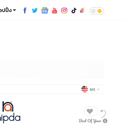
อปปิ้ง
MS