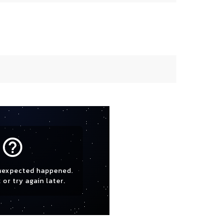
help_outline
nexpected happened.
 or try again later.