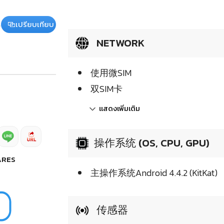
เปรียบเทียบ
NETWORK
使用微SIM
双SIM卡
แสดงเพิ่มเติม
操作系统 (OS, CPU, GPU)
ARES
主操作系统Android 4.4.2 (KitKat)
传感器