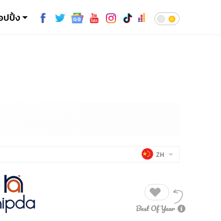
อปปิ้ง
ZH