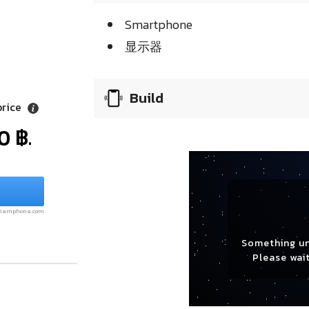
Smartphone
显示器
Build
price
0 ฿.
.siamphone.com
Something u
Please wait