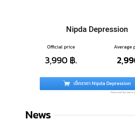
Nipda Depression
Official price
Average 
3,990 ฿.
2,99
เช็คราคา Nipda Depression
Powered by store
News