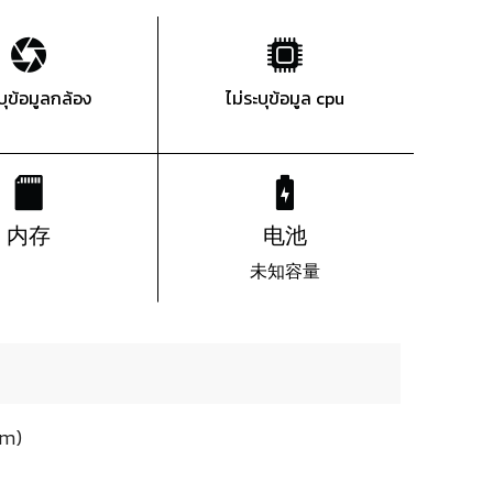
ะบุข้อมูลกล้อง
ไม่ระบุข้อมูล cpu
内存
电池
未知容量
om)