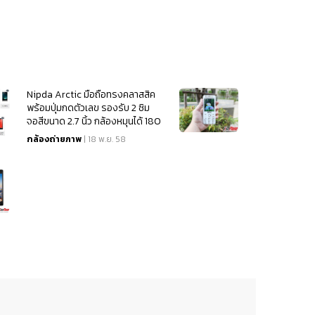
Nipda Arctic มือถือทรงคลาสสิค
พร้อมปุ่มกดตัวเลข รองรับ 2 ซิม
จอสีขนาด 2.7 นิ้ว กล้องหมุนได้ 180
องศา
กล้องถ่ายภาพ
| 18 พ.ย. 58