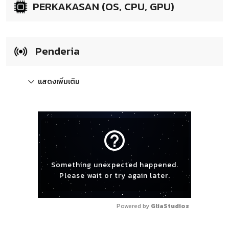
PERKAKASAN (OS, CPU, GPU)
Penderia
แสดงเพิ่มเติม
help_outline
Something unexpected happened.
Please wait or try again later.
Powered by 
GliaStudios