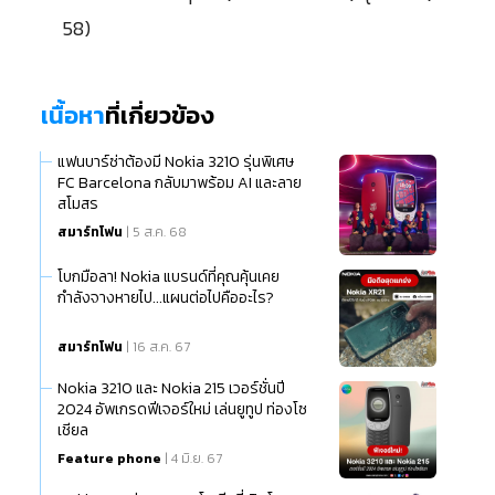
58)
เนื้อหา
ที่เกี่ยวข้อง
แฟนบาร์ซ่าต้องมี Nokia 3210 รุ่นพิเศษ
FC Barcelona กลับมาพร้อม AI และลาย
สโมสร
สมาร์ทโฟน
| 5 ส.ค. 68
โบกมือลา! Nokia แบรนด์ที่คุณคุ้นเคย
กำลังจางหายไป...แผนต่อไปคืออะไร?
สมาร์ทโฟน
| 16 ส.ค. 67
Nokia 3210 และ Nokia 215 เวอร์ชั่นปี
2024 อัพเกรดฟีเจอร์ใหม่ เล่นยูทูป ท่องโซ
เชียล
Feature phone
| 4 มิ.ย. 67