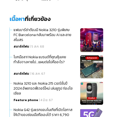
เนื้อหา
ที่เกี่ยวข้อง
แฟนบาร์ซ่าต้องมี Nokia 3210 รุ่นพิเศษ
FC Barcelona กลับมาพร้อม AI และลาย
สโมสร
สมาร์ทโฟน
| 5 ส.ค. 68
โบกมือลา! Nokia แบรนด์ที่คุณคุ้นเคย
กำลังจางหายไป...แผนต่อไปคืออะไร?
สมาร์ทโฟน
| 16 ส.ค. 67
Nokia 3210 และ Nokia 215 เวอร์ชั่นปี
2024 อัพเกรดฟีเจอร์ใหม่ เล่นยูทูป ท่องโซ
เชียล
Feature phone
| 4 มิ.ย. 67
Nokia G42 รุ่นแรกของโนเกียที่เปิดโอกาส
ให้เจ้าของซ่อมมือถือเองได้ ราคา 6,790