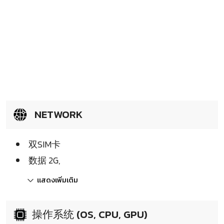
NETWORK
双SIM卡
数据 2G,
แสดงเพิ่มเติม
操作系统 (OS, CPU, GPU)