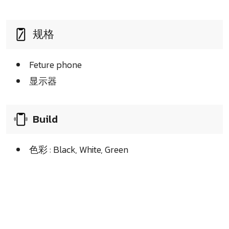
规格
Feture phone
显示器
Build
色彩 : Black, White, Green