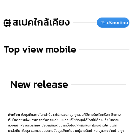
สเปคใกล้เคียง
เปรียบเทียบ
Top view mobile
New release
คำเตือน
ข้อมูลที่แสดงในหน้านี้อาจไม่ครอบคลุมทุกส่วนที่มีภายในตัวเครื่อง ซึ่งทาง
เว็บไซต์สยามโฟนสามารถทำการเปลี่ยนแปลงแก้ไขข้อมูลได้โดยไม่ต้องแจ้งให้ทราบ
ล่วงหน้า ผู้อ่านควรศึกษาข้อมูลเพิ่มเติมจากเว็บไซต์ผู้ผลิตสินค้าโดยเข้าไปอ่านได้ที่
แหล่งที่มาข้อมูล
และควรสอบถามข้อมูลเพิ่มเติมจากผู้ขายสินค้า ณ จุดวางจำหน่ายทุก