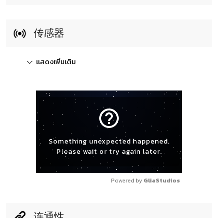
传感器
แสดงเพิ่มเติม
help_outline
Something unexpected happened.
Please wait or try again later.
Powered by 
GliaStudios
连通性