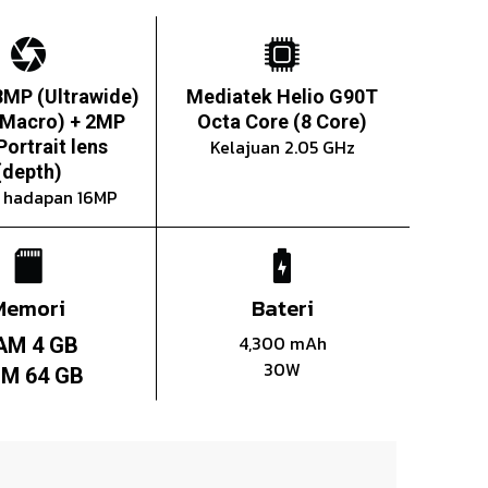
8MP (Ultrawide)
Mediatek Helio G90T
(Macro) + 2MP
Octa Core (8 Core)
Kelajuan 2.05 GHz
ortrait lens
(depth)
 hadapan 16MP
Memori
Bateri
4,300 mAh
AM 4 GB
30W
M 64 GB