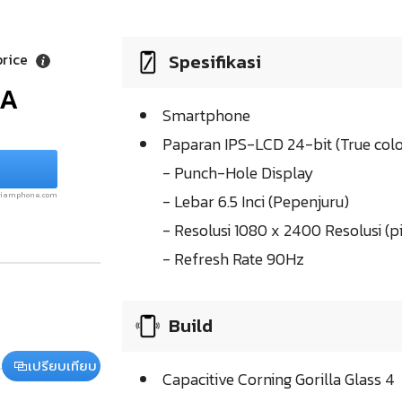
Spesifikasi
price
/A
Smartphone
Paparan IPS-LCD 24-bit (True colo
- Punch-Hole Display
.siamphone.com
- Lebar 6.5 Inci (Pepenjuru)
- Resolusi 1080 x 2400 Resolusi (pi
- Refresh Rate 90Hz
Build
เปรียบเทียบ
Capacitive Corning Gorilla Glass 4