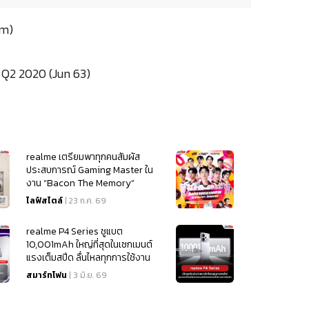
om)
) Q2 2020 (Jun 63)
realme เตรียมพาทุกคนสัมผัส
ประสบการณ์ Gaming Master ใน
งาน “Bacon The Memory”
ไลฟ์สไตล์
| 23 ก.ค. 69
realme P4 Series ชูแบต
10,001mAh ใหญ่ที่สุดในเซกเมนต์
แรงเต็มสปีด ลื่นไหลทุกการใช้งาน
เริ่มต้น 4,499
สมาร์ทโฟน
| 3 มิ.ย. 69