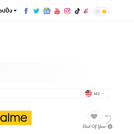
อปปิ้ง
MS