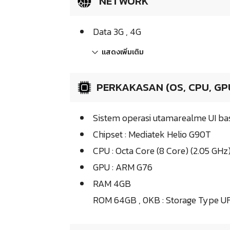
NETWORK
Data 3G , 4G
แสดงเพิ่มเติม
PERKAKASAN (OS, CPU, GP
Sistem operasi utamarealme UI ba
Chipset : Mediatek Helio G90T
CPU : Octa Core (8 Core) (2.05 GHz
GPU : ARM G76
RAM 4GB
ROM 64GB , 0KB : Storage Type UFS