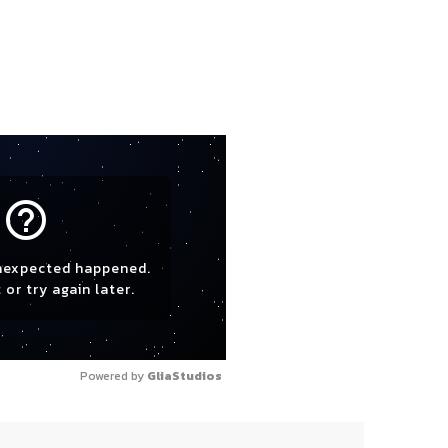
help_outline
nexpected happened.
 or try again later.
Powered by 
GliaStudios