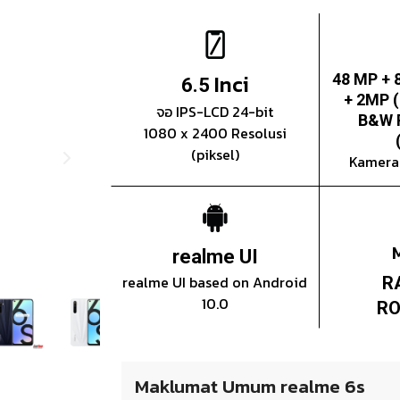
Inci
48 MP + 
6.5
+ 2MP 
จอ IPS-LCD 24-bit
B&W P
1080 x 2400 Resolusi
(piksel)
Kamera
realme UI
realme UI based on Android
R
10.0
RO
Maklumat Umum realme 6s