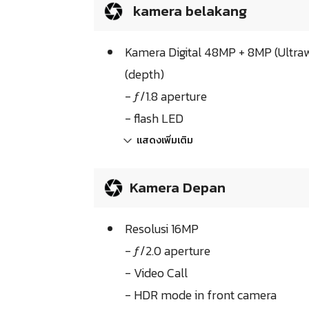
kamera belakang
Kamera Digital 48MP + 8MP (Ultra
(depth)
- ƒ/1.8 aperture
- flash LED
แสดงเพิ่มเติม
Kamera Depan
Resolusi 16MP
- ƒ/2.0 aperture
- Video Call
- HDR mode in front camera