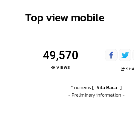
Top view mobile
49,570
VIEWS
SH
* nonems [
Sila Baca
]
- Preliminary information -