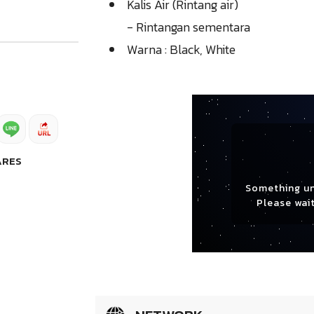
Kalis Air (Rintang air)
- Rintangan sementara
Warna : Black, White
ARES
Something u
Please wait