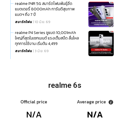
realme P4R 5G สมาร์ตโฟนพันธุ์อึด
แบตเตอรี่ 8000mAh การันตีสุขภาพ
แบตฯ ถึง 7 ปี
สมาร์ทโฟน
| 10 มิ.ย. 69
realme P4 Series ชูแบต 10,001mAh
ใหญ่ที่สุดในเซกเมนต์ แรงเต็มสปีด ลื่นไหล
ทุกการใช้งาน เริ่มต้น 4,499
สมาร์ทโฟน
| 3 มิ.ย. 69
realme 6s
Official price
Average price
N/A
N/A