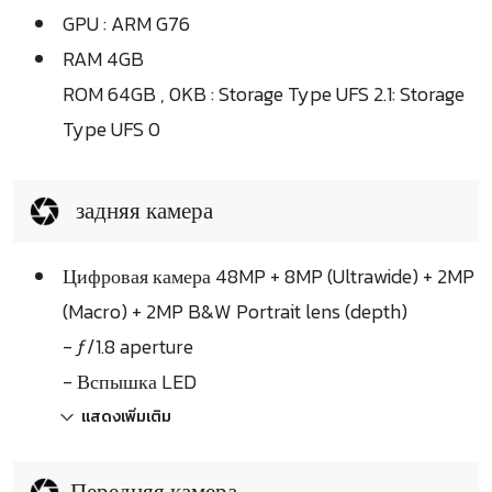
GPU : ARM G76
RAM 4GB
ROM 64GB , 0KB : Storage Type UFS 2.1: Storage
Type UFS 0
задняя камера
Цифровая камера 48MP + 8MP (Ultrawide) + 2MP
(Macro) + 2MP B&W Portrait lens (depth)
- ƒ/1.8 aperture
- Вспышка LED
แสดงเพิ่มเติม
Передняя камера