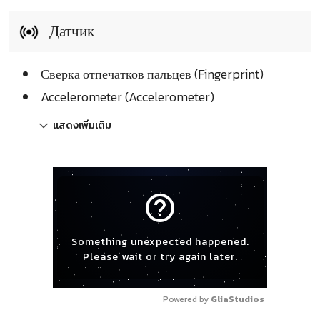
Датчик
Сверка отпечатков пальцев (Fingerprint)
Accelerometer (Accelerometer)
แสดงเพิ่มเติม
help_outline
Something unexpected happened.
Please wait or try again later.
Powered by 
GliaStudios