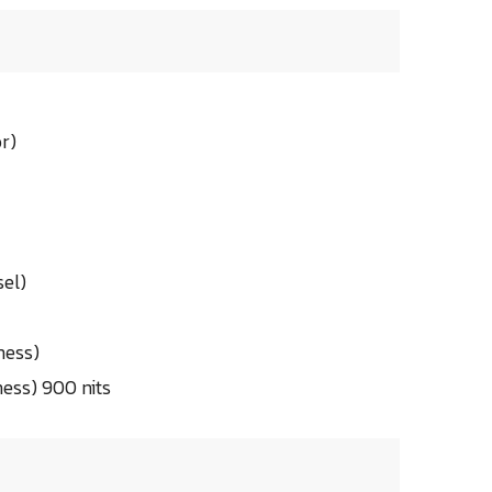
r)
sel)
ness)
ness) 900 nits