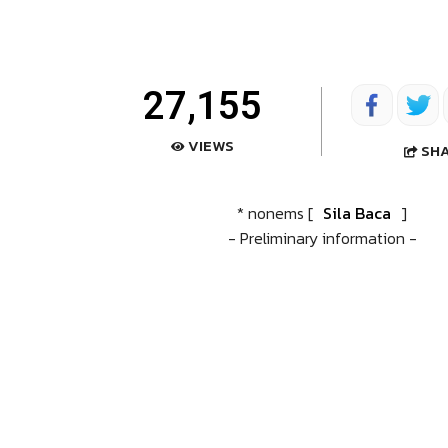
27,155
VIEWS
SH
* nonems [
Sila Baca
]
- Preliminary information -