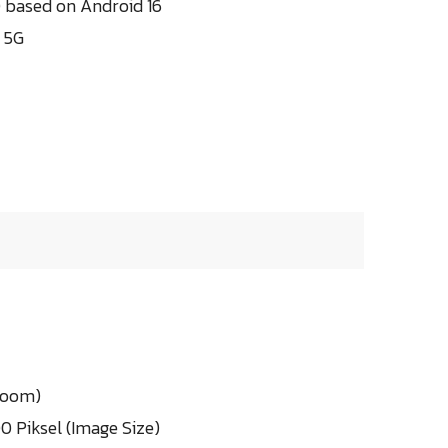
0 based on Android 16
 5G
 Zoom)
0 Piksel (Image Size)