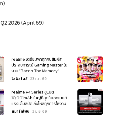
m)
 Q2 2026 (April 69)
realme เตรียมพาทุกคนสัมผัส
ประสบการณ์ Gaming Master ใน
งาน “Bacon The Memory”
ไลฟ์สไตล์
| 23 ก.ค. 69
realme P4 Series ชูแบต
10,001mAh ใหญ่ที่สุดในเซกเมนต์
แรงเต็มสปีด ลื่นไหลทุกการใช้งาน
เริ่มต้น 4,499
สมาร์ทโฟน
| 3 มิ.ย. 69