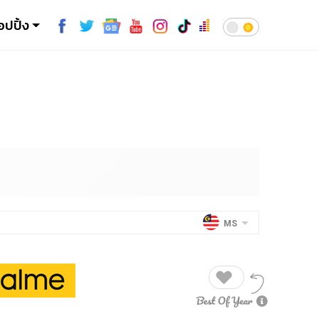
อปปิ้ง
MS