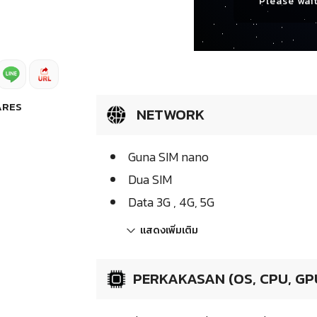
Please wait
ARES
NETWORK
Guna SIM nano
Dua SIM
Data 3G , 4G, 5G
แสดงเพิ่มเติม
PERKAKASAN (OS, CPU, GP