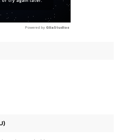
 or try again later.
Powered by 
GliaStudios
U)