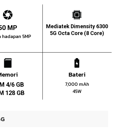
Mediatek Dimensity 6300
50 MP
5G Octa Core (8 Core)
 hadapan 5MP
Memori
Bateri
7,000 mAh
M 4/6 GB
45W
M 128 GB
5G