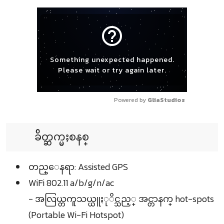
help_outline
Something unexpected happened.
Please wait or try again later.
Powered by 
GliaStudios
ခ်ိတ္ဆက္မႈစနစ္
တည္ေနရာ: Assisted GPS
WiFi 802.11 a/b/g/n/ac
- အလြယ္တကူသယ္ယူႏုိင္သည့္ အင္တာနက္ hot-spots
(Portable Wi-Fi Hotspot)