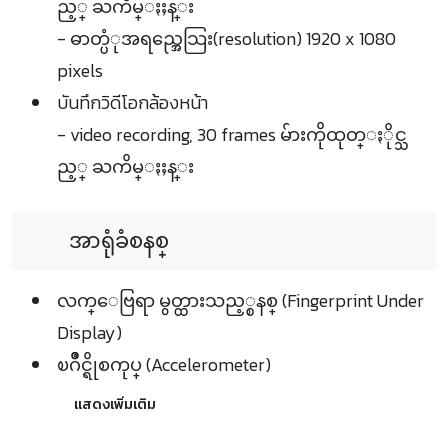
ည့္ ႀကိမ္ႏႈန္း
- ဓာတ္ပံုအရည္အေသြး(resolution) 1920 x 1080
pixels
บันทึกวิดีโอกล้องหน้า
- video recording, 30 frames မ်ားကိုထုတ္ႏိုင္သ
ည့္ ႀကိမ္ႏႈန္း
အာရုံခံစနစ္
လက္ေဗြရာ မွတ္ထားသည့္စနစ္ (Fingerprint Under
Display)
ၿဂိဳင္ရိုစကုပ္ (Accelerometer)
แสดงเพิ่มเติม