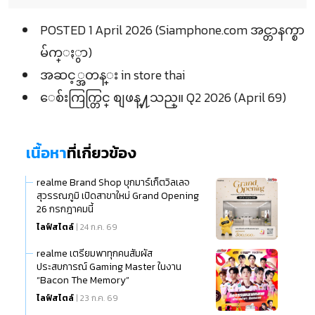
POSTED 1 April 2026 (Siamphone.com အင္တာနက္စာ
မ်က္ႏွာ)
အဆင့္အတန္း in store thai
ေစ်းကြက္တြင္ စျဖန္႔သည္။ Q2 2026 (April 69)
เนื้อหา
ที่เกี่ยวข้อง
realme Brand Shop บุกมาร์เก็ตวิลเลจ
สุวรรณภูมิ เปิดสาขาใหม่ Grand Opening
26 กรกฎาคมนี้
ไลฟ์สไตล์
| 24 ก.ค. 69
realme เตรียมพาทุกคนสัมผัส
ประสบการณ์ Gaming Master ในงาน
“Bacon The Memory”
ไลฟ์สไตล์
| 23 ก.ค. 69