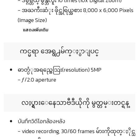
- ဒစ္ဂ်စ္တယ္ မွန္ဘီလူး 10 times (10x Digital Zoom)
- အႀကီးဆံုး ဖိုင္အရြယ္အစား 8,000 x 6,000 Pixels
(Image Size)
แสดงเพิ่มเติม
ကင္မရာ အေရွ႕မ်က္ႏွာျပင္
ဓာတ္ပံုအရည္အေသြး(resolution) 5MP
- ƒ/2.0 aperture
လႈပ္ရွားေနေသာဗီဒီယိုကို မွတ္တမ္းတင္ရန္
บันทึกวิดีโอกล้องหลัง
- video recording, 30/60 frames မ်ားကိုထုတ္ႏိုင္သ