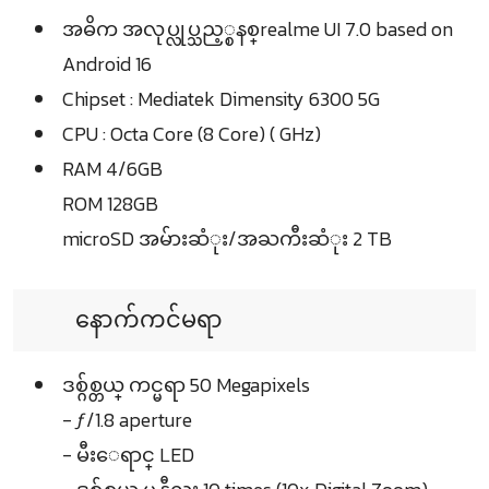
အဓိက အလုပ္လုပ္သည့္စနစ္realme UI 7.0 based on
Android 16
Chipset : Mediatek Dimensity 6300 5G
CPU : Octa Core (8 Core) ( GHz)
RAM 4/6GB
ROM 128GB
microSD အမ်ားဆံုး/အႀကီးဆံုး 2 TB
နောက်ကင်မရာ
ဒစ္ဂ်စ္တယ္ ကင္မရာ 50 Megapixels
- ƒ/1.8 aperture
- မီးေရာင္ LED