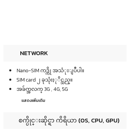
NETWORK
Nano-SIM ကဒ္ကို အသံုးျပဳပါ။
SIM card ၂ ခုသုံးႏုိင္သည္။
အခ်က္အလက္ 3G , 4G, 5G
แสดงเพิ่มเติม
စက္ပိုင္းဆိုင္ရာ ကိရိယာ (OS, CPU, GPU)