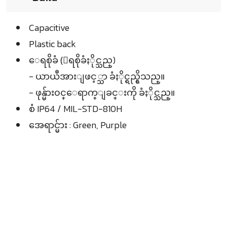
Capacitive
Plastic back
ေရစိုခံ (ေရစိုခံႏိုင္သည္)
- ယာယီအားျဖင့္သာ ခံႏိုင္ရည္ရွိသည္။
- ဖုန္မ်ား၀င္ေရာက္ျခင္းကို ခံႏိုင္သည္။
စံ IP64 / MIL-STD-810H
အေရာင္မ်ား : Green, Purple