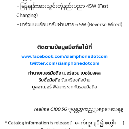
- မြန်နှုန်းအားသွင်းတဲ့နည်းပညာ 45W (Fast
Charging)
- ชาร์จแบบย้อนกลับผ่านสาย 6.5W (Reverse Wired)
ติดตามข้อมูลมือถือได้ที่
www.facebook.com/siamphonedotcom
twitter.com/siamphonedotcom
ทำนายเบอร์มือถือ เบอร์สวย เบอร์มงคล
รับซื้อมือถือ
รับเครื่องถึงบ้าน
บูลอาเมอร์
ฟิล์มกระจกกันรอยมือถือ
realme C100 5G ျပန္လည္ၾကည့္ရႈစစ္ေဆးရန္
* Catalog information is release [
ေက်းဇူးျပဳ၍ ဖတ္ပါ။
]