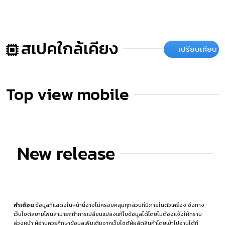
สเปคใกล้เคียง
เปรียบเทียบ
Top view mobile
New release
คำเตือน
ข้อมูลที่แสดงในหน้านี้อาจไม่ครอบคลุมทุกส่วนที่มีภายในตัวเครื่อง ซึ่งทาง
เว็บไซต์สยามโฟนสามารถทำการเปลี่ยนแปลงแก้ไขข้อมูลได้โดยไม่ต้องแจ้งให้ทราบ
ล่วงหน้า ผู้อ่านควรศึกษาข้อมูลเพิ่มเติมจากเว็บไซต์ผู้ผลิตสินค้าโดยเข้าไปอ่านได้ที่