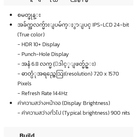
စမတ္ဖုန္း
အခ်က္အလက္မ်ားျပမ်က္ႏွာျပင္ IPS-LCD 24-bit
(True color)
- HDR 10+ Display
- Punch-Hole Display
- အနံ 6.8 လက္မ (ေဒါင့္ျဖတ္မ်ဥ္း)
- ဓာတ္ပံုအရည္အေသြး(resolution) 720 x 1570
Pixels
- Refresh Rate 144Hz
ค่าความสว่างหน้าจอ (Display Brightness)
- ค่าความสว่างทั่วไป (Typical brightness) 900 nits
Build