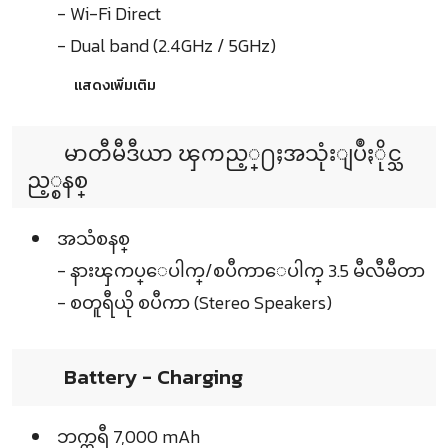
- Wi-Fi Direct
- Dual band (2.4GHz / 5GHz)
แสดงเพิ่มเติม
မာတီမီဒီယာ ၾကည့္႐ႈအသုံးျပဳႏိုင္သ
ည့္စနစ္
အသံစနစ္
- နားၾကပ္ေပါက္/စပီကာေပါက္ 3.5 မီလီမီတာ
- စတူရီယို စပီကာ (Stereo Speakers)
Battery - Charging
ဘက္ထရီ 7,000 mAh