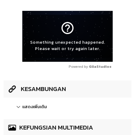
help_outline
Something unexpected happened.
Please wait or try again later.
Powered by 
GliaStudios
KESAMBUNGAN
แสดงเพิ่มเติม
KEFUNGSIAN MULTIMEDIA