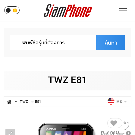
ค้นหา
TWZ E81
TWZ
E81
MS