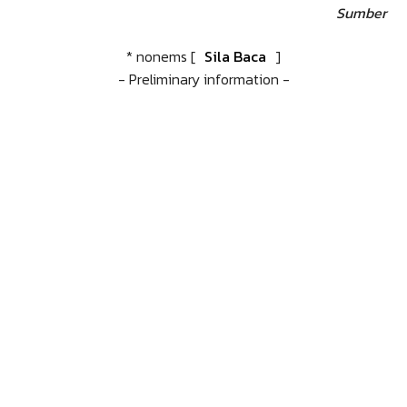
Sumber
* nonems [
Sila Baca
]
- Preliminary information -