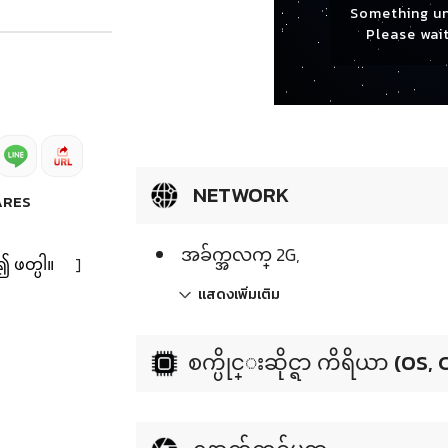
Something u
Please wait
NETWORK
ARES
အခ်က္အလက္ 2G,
၍ ဖတ္ပါ။
]
แสดงเพิ่มเติม
စက္ပိုင္းဆိုင္ရာ ကိရိယာ (OS,