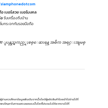
m/siamphonedotcom
ถือ เบอร์สวย เบอร์มงคล
ือ
รับเครื่องถึงบ้าน
ล์มกระจกกันรอยมือถือ
1 ျပန္လည္ၾကည့္ရႈစစ္ေဆးရန္
အဓိက အရင္းအျမစ္
านควรศึกษาข้อมูลเพิ่มเติมจากเว็บไซต์ผู้ผลิตสินค้าโดยเข้าไปอ่านได้ที่
รือพบปัญหาในการแสดงผลของเว็บไซต์โปรดแจ้งให้เราทราบได้ที่