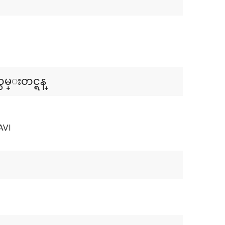
တမ္းတင္ရန္
AVI