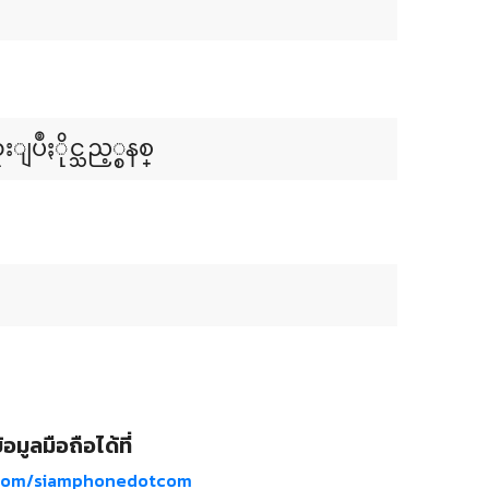
ဳႏိုင္သည့္စနစ္
อมูลมือถือได้ที่
com/siamphonedotcom