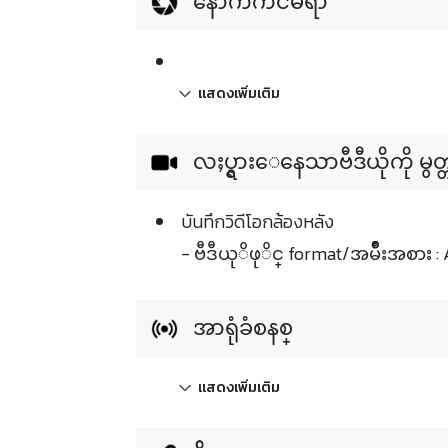
နောက်ကင်မရာ
แสดงเพิ่มเติม
လႈပ္ရွားေနေသာဗီဒီယိုကို မွတ္
บันทึกวิดีโอกล้องหลัง
- ဗီဒီယုိဖုိင္ format/အမ်ဳိးအစား : 
အာရုံခံစနစ္
แสดงเพิ่มเติม