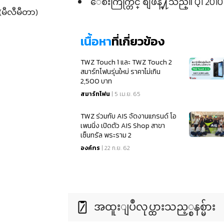
ေစ်းကြက္တြင္ စျဖန္႔သည္။ Q1 2010 
(မီလီမီတာ)
เนื้อหา
ที่เกี่ยวข้อง
TWZ Touch 1 และ TWZ Touch 2
สมาร์ทโฟนรุ่นใหม่ ราคาไม่เกิน
2,500 บาท
สมาร์ทโฟน
| 5 เม.ย. 65
TWZ ร่วมกับ AIS จัดงานแกรนด์ โอ
เพนนิ่ง เปิดตัว AIS Shop สาขา
เซ็นทรัล พระราม 2
องค์กร
| 22 ก.ย. 62
အထူးျပဳလုပ္ထားသည့္စနစ္မ်ား