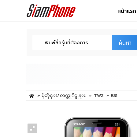
หน้าแรก
ค้นหา
မိုဘိုင္း/ လက္ကုိင္ဖုန္း
TWZ
E81