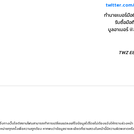
twitter.co
ทำนายเบอร์มือ
รับซื้อมือถ
บูลอาเมอร์
ฟิ
TWZ E8
 ซึ่งทางเว็บไซต์สยามโฟนสามารถทำการเปลี่ยนแปลงแก้ไขข้อมูลได้โดยไม่ต้องแจ้งให้ทราบล่วงหน้า ผู้อ่
หน่ายทุกครั้งเพื่อความถูกต้อง หากพบว่าข้อมูลรายละเอียดที่เราแสดงในหน้านี้มีความผิดพลาดห