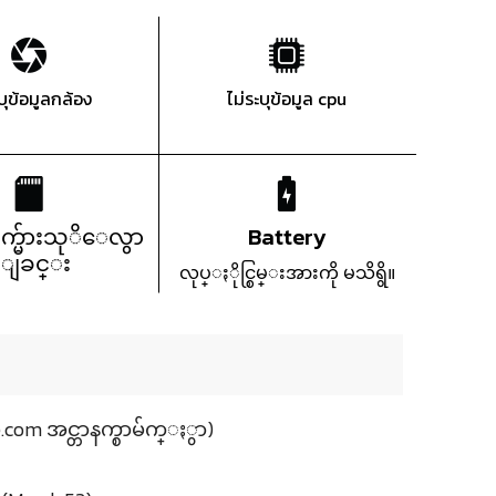
ะบุข้อมูลกล้อง
ไม่ระบุข้อมูล cpu
က္မ်ားသုိေလွာ
Battery
္ျခင္း
လုပ္ႏိုင္စြမ္းအားကို မသိရွိ။
.com အင္တာနက္စာမ်က္ႏွာ)