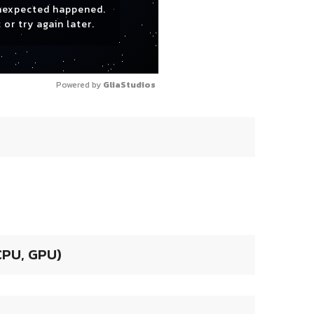
nexpected happened.
 or try again later.
Powered by 
GliaStudios
 CPU, GPU)