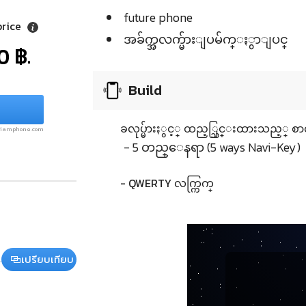
future phone
price
အခ်က္အလက္မ်ားျပမ်က္ႏွာျပင္
0 ฿.
Build
ခလုပ္မ်ားႏွင့္ ထည့္သြင္းထားသည့္ စာ
.siamphone.com
- 5 တည္ေနရာ (5 ways Navi-Key)
- QWERTY လက္ကြက္
เปรียบเทียบ