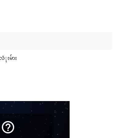
လံုးမ်ား
help_outline