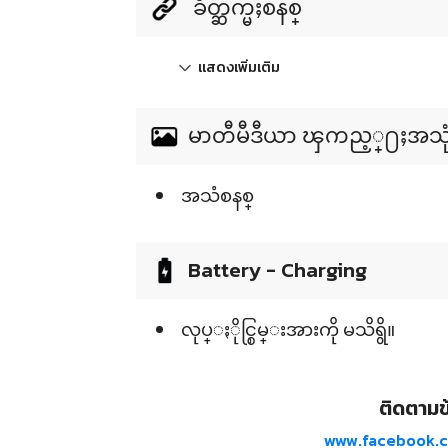
ခ်ိတ္ဆက္မႈစနစ္
แสดงเพิ่มเติม
မာတီမီဒီယာ ၾကည့္႐ႈအသုံးျပ
အသံစနစ္
Battery - Charging
လုပ္ႏိုင္စြမ္းအားကို မသိရွိ။
ติดตามข้
www.facebook.