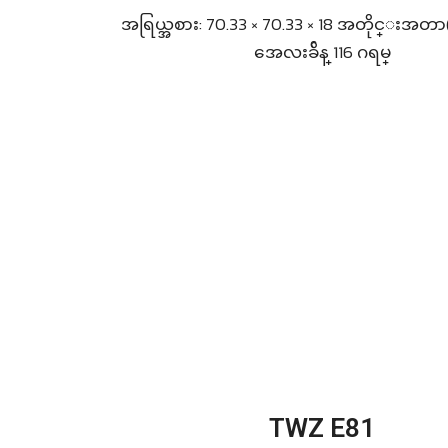
အရြယ္အစား: 70.33 × 70.33 × 18 အတိုင္းအတာ
အေလးခ်ိန္ 116 ဂရမ္
TWZ E81