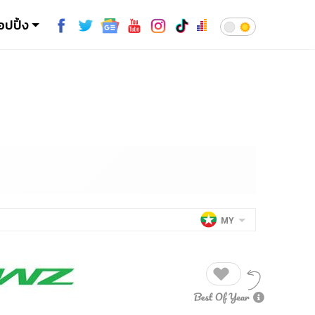
อปปิ้ง
MY