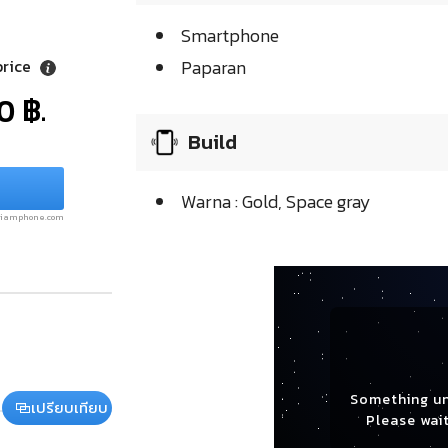
Smartphone
price
Paparan
0 ฿.
Build
Warna : Gold, Space gray
.siamphone.com
Something u
เปรียบเทียบ
Please wait