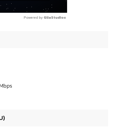
Powered by 
GliaStudios
 Mbps
U)