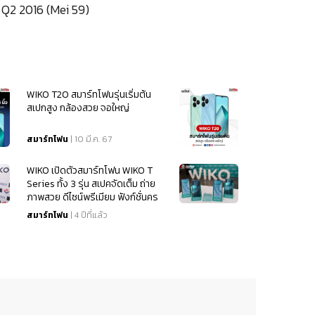
 Q2 2016 (Mei 59)
WIKO T20 สมาร์ทโฟนรุ่นเริ่มต้น
สเปกสูง กล้องสวย จอใหญ่
สมาร์ทโฟน
| 10 มี.ค. 67
WIKO เปิดตัวสมาร์ทโฟน WIKO T
Series ทั้ง 3 รุ่น สเปคจัดเต็ม ถ่าย
ภาพสวย ดีไซน์พรีเมียม ฟังก์ชั่นคร
บครัน
สมาร์ทโฟน
| 4 ปีที่แล้ว