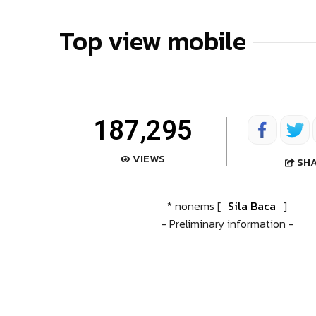
Top view mobile
187,295
VIEWS
SH
* nonems [
Sila Baca
]
- Preliminary information -