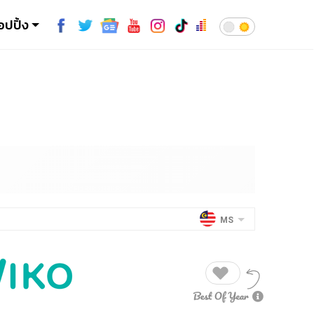
อปปิ้ง
MS