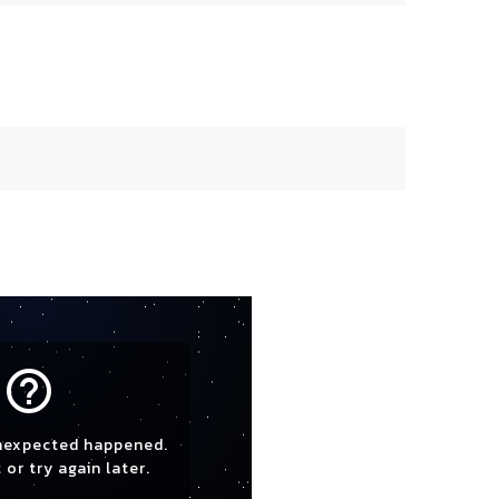
help_outline
nexpected happened.
 or try again later.