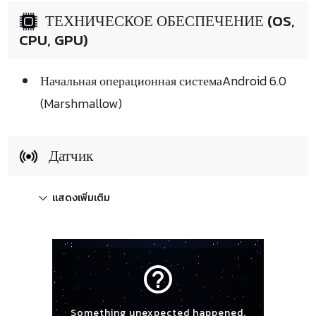
ТЕХНИЧЕСКОЕ ОБЕСПЕЧЕНИЕ (OS,
CPU, GPU)
Начальная операционная системаAndroid 6.0
(Marshmallow)
Датчик
แสดงเพิ่มเติม
help_outline
Something unexpected happened.