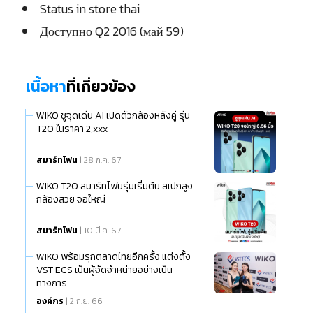
Status in store thai
Доступно Q2 2016 (май 59)
เนื้อหา
ที่เกี่ยวข้อง
WIKO ชูจุดเด่น AI เปิดตัวกล้องหลังคู่ รุ่น
T20 ในราคา 2,xxx
สมาร์ทโฟน
| 28 ก.ค. 67
WIKO T20 สมาร์ทโฟนรุ่นเริ่มต้น สเปกสูง
กล้องสวย จอใหญ่
สมาร์ทโฟน
| 10 มี.ค. 67
WIKO พร้อมรุกตลาดไทยอีกครั้ง แต่งตั้ง
VST ECS เป็นผู้จัดจำหน่ายอย่างเป็น
ทางการ
องค์กร
| 2 ก.ย. 66