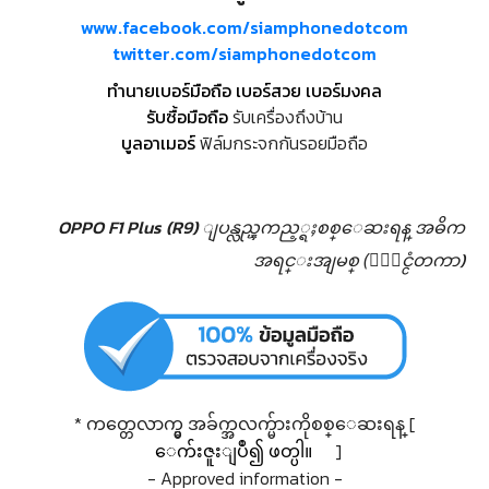
www.facebook.com/siamphonedotcom
twitter.com/siamphonedotcom
ทำนายเบอร์มือถือ เบอร์สวย เบอร์มงคล
รับซื้อมือถือ
รับเครื่องถึงบ้าน
บูลอาเมอร์
ฟิล์มกระจกกันรอยมือถือ
OPPO F1 Plus (R9) ျပန္လည္ၾကည့္ရႈစစ္ေဆးရန္
အဓိက
အရင္းအျမစ္ (ႏုိင္ငံတကာ)
* ကတ္တေလာက္မွ အခ်က္အလက္မ်ားကိုစစ္ေဆးရန္ [
ေက်းဇူးျပဳ၍ ဖတ္ပါ။
]
- Approved information -