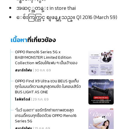
အဆင့္အတန္း in store thai
ေစ်းကြက္တြင္ စျဖန္႔သည္။ Q1 2016 (March 59)
เนื้อหา
ที่เกี่ยวข้อง
OPPO Reno16 Series 5G x
BABYMONSTER Limited Edition
Collection พร้อมให้แฟน ๆ เป็นเจ้าของ
แล้ว
สมาร์ทโฟน
| 30 ก.ค. 69
OPPO Find X9 Ultra ชวน BEUS ซูมเก็บ
ทุกโมเมนต์ความสนุกสุดคมชัด ในคอนเสิร์ต
BUS LIGHT AS ONE
ไลฟ์สไตล์
| 29 ก.ค. 69
“โบว์ เมลดา” แชร์ทริกถ่ายภาพสวยสุด
เทรนดี้ครบทุกช็อตด้วย OPPO Reno16
Series 5G
สมาร์ทโฟน
| 25 ก.ค. 69