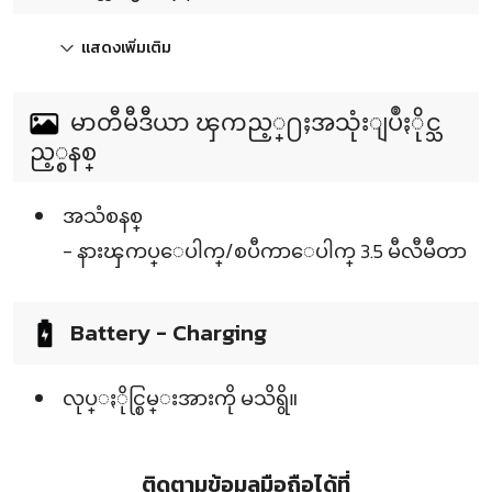
แสดงเพิ่มเติม
မာတီမီဒီယာ ၾကည့္႐ႈအသုံးျပဳႏိုင္သ
ည့္စနစ္
အသံစနစ္
- နားၾကပ္ေပါက္/စပီကာေပါက္ 3.5 မီလီမီတာ
Battery - Charging
လုပ္ႏိုင္စြမ္းအားကို မသိရွိ။
ติดตามข้อมูลมือถือได้ที่