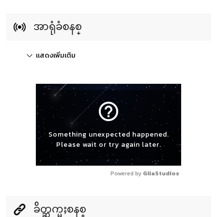
အာရုံခံစနစ္
แสดงเพิ่มเติม
help_outline
Something unexpected happened.
Please wait or try again later.
Powered by 
GliaStudios
ခ်ိတ္ဆက္မႈစနစ္