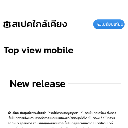
สเปคใกล้เคียง
เปรียบเทียบ
Top view mobile
New release
คำเตือน
ข้อมูลที่แสดงในหน้านี้อาจไม่ครอบคลุมทุกส่วนที่มีภายในตัวเครื่อง ซึ่งทาง
เว็บไซต์สยามโฟนสามารถทำการเปลี่ยนแปลงแก้ไขข้อมูลได้โดยไม่ต้องแจ้งให้ทราบ
ล่วงหน้า ผู้อ่านควรศึกษาข้อมูลเพิ่มเติมจากเว็บไซต์ผู้ผลิตสินค้าโดยเข้าไปอ่านได้ที่