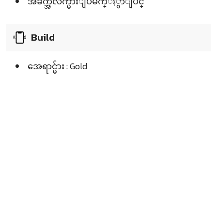
အခ်က္အလက္မ်ားျပမ်က္ႏွာျပင္
Build
အေရာင္မ်ား : Gold