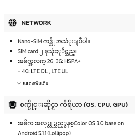
NETWORK
Nano-SIM ကဒ္ကို အသံုးျပဳပါ။
SIM card ၂ ခုသုံးႏုိင္သည္။
အခ်က္အလက္ 2G, 3G: HSPA+
- 4G: LTE DL , LTE UL
แสดงเพิ่มเติม
စက္ပိုင္းဆိုင္ရာ ကိရိယာ (OS, CPU, GPU)
အဓိက အလုပ္လုပ္သည့္စနစ္Color OS 3.0 base on
Android 5.1.1 (Lollipop)