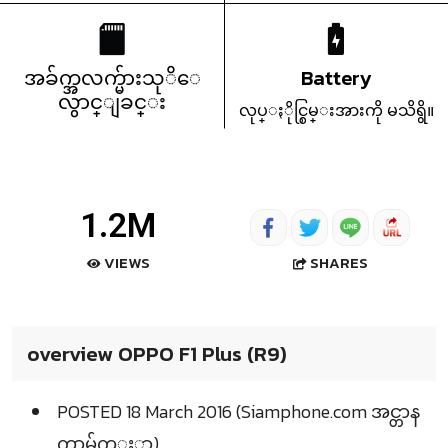
အခ်က္အလက္မ်ားသုိေ
Battery
လွာင္ျခင္း
လုပ္ႏိုင္စြမ္းအားကို မသိရွိ။
1.2M
SHARES
VIEWS
overview OPPO F1 Plus (R9)
POSTED 18 March 2016 (Siamphone.com အင္တာန
က္စာမ်က္ႏွာ)